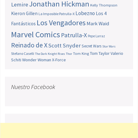
Jonathan Hickman
Lemire
Kelly Thompson
Lobezno
Los 4
Kieron Gillen
La Imposible Patrulla-X
Los Vengadores
Fantásticos
Mark Waid
Marvel Comics
Patrulla-X
Pepe Larraz
Reinado de X
Scott Snyder
Secret Wars
Star Wars
Tom Taylor
Valerio
Stefano Caselli
Tom King
The Dark Knight Rises
Thor
Schiti
Wonder Woman
X-Force
Nuestro Facebook