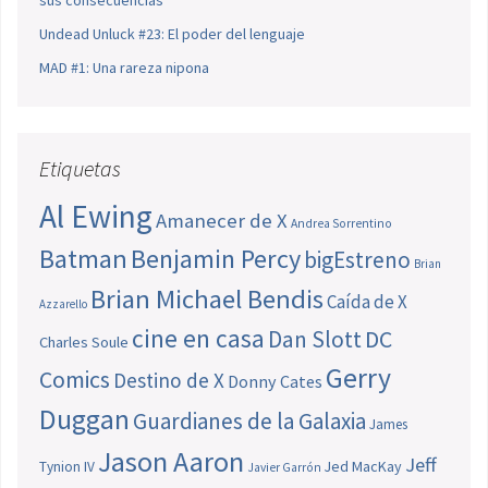
Undead Unluck #23: El poder del lenguaje
MAD #1: Una rareza nipona
Etiquetas
Al Ewing
Amanecer de X
Andrea Sorrentino
Batman
Benjamin Percy
bigEstreno
Brian
Brian Michael Bendis
Caída de X
Azzarello
cine en casa
Dan Slott
DC
Charles Soule
Gerry
Comics
Destino de X
Donny Cates
Duggan
Guardianes de la Galaxia
James
Jason Aaron
Jeff
Jed MacKay
Tynion IV
Javier Garrón