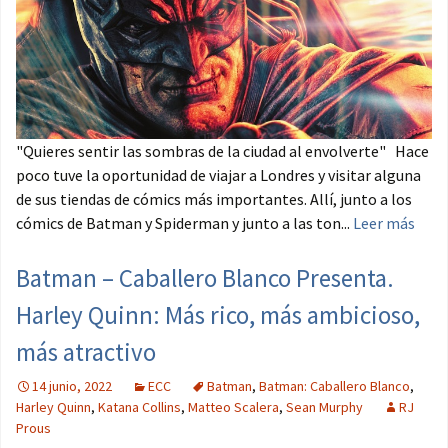
"Quieres sentir las sombras de la ciudad al envolverte" Hace
poco tuve la oportunidad de viajar a Londres y visitar alguna
de sus tiendas de cómics más importantes. Allí, junto a los
cómics de Batman y Spiderman y junto a las ton...
Leer más
Batman – Caballero Blanco Presenta.
Harley Quinn: Más rico, más ambicioso,
más atractivo
14 junio, 2022
ECC
Batman
,
Batman: Caballero Blanco
,
Harley Quinn
,
Katana Collins
,
Matteo Scalera
,
Sean Murphy
RJ
Prous