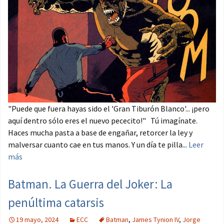
"Puede que fuera hayas sido el 'Gran Tiburón Blanco'... ¡pero
aquí dentro sólo eres el nuevo pececito!" Tú imagínate.
Haces mucha pasta a base de engañar, retorcer la ley y
malversar cuanto cae en tus manos. Y un día te pilla...
Leer
más
Batman. La Guerra del Joker: La
penúltima catarsis
19 mayo, 2024
ECC
Batman
,
James Tynion IV
,
Jorge