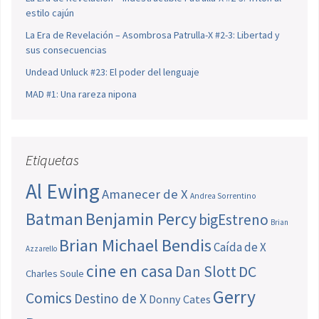
estilo cajún
La Era de Revelación – Asombrosa Patrulla-X #2-3: Libertad y
sus consecuencias
Undead Unluck #23: El poder del lenguaje
MAD #1: Una rareza nipona
Etiquetas
Al Ewing
Amanecer de X
Andrea Sorrentino
Batman
Benjamin Percy
bigEstreno
Brian
Brian Michael Bendis
Caída de X
Azzarello
cine en casa
Dan Slott
DC
Charles Soule
Gerry
Comics
Destino de X
Donny Cates