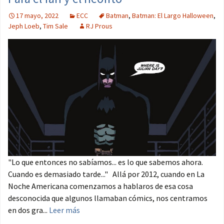
17 mayo, 2022
ECC
Batman
,
Batman: El Largo Halloween
,
Jeph Loeb
,
Tim Sale
RJ Prous
"Lo que entonces no sabíamos... es lo que sabemos ahora.
Cuando es demasiado tarde..." Allá por 2012, cuando en La
Noche Americana comenzamos a hablaros de esa cosa
desconocida que algunos llamaban cómics, nos centramos
en dos gra...
Leer más