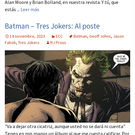
Alan Moore y Brian Bolland, en nuestra revista. Y tú, que
estás ...
Leer más
Batman – Tres Jokers: Al poste
14 noviembre, 2023
ECC
Batman
,
Geoff Johns
,
Jason
Fabok
,
Tres Jokers
RJ Prous
"Va a dejar otra cicatriz, aunque usted no se dará ni cuenta"
Tengo en mis manos un álbum al que me cuesta calificar. Por