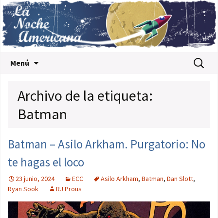
Saltar al contenido
Buscar:
Menú
Archivo de la etiqueta:
Batman
Batman – Asilo Arkham. Purgatorio: No
te hagas el loco
23 junio, 2024
ECC
Asilo Arkham
,
Batman
,
Dan Slott
,
Ryan Sook
RJ Prous