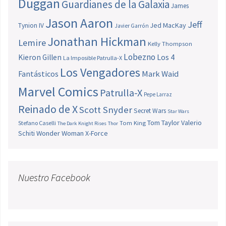
Duggan
Guardianes de la Galaxia
James
Jason Aaron
Jeff
Jed MacKay
Tynion IV
Javier Garrón
Jonathan Hickman
Lemire
Kelly Thompson
Lobezno
Los 4
Kieron Gillen
La Imposible Patrulla-X
Los Vengadores
Fantásticos
Mark Waid
Marvel Comics
Patrulla-X
Pepe Larraz
Reinado de X
Scott Snyder
Secret Wars
Star Wars
Tom Taylor
Valerio
Stefano Caselli
Tom King
The Dark Knight Rises
Thor
Schiti
Wonder Woman
X-Force
Nuestro Facebook