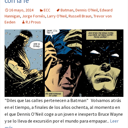
con la fe
16 mayo, 2024
ECC
Batman
,
Dennis O'Neil
,
Edward
Hannigan
,
Jorge Fornés
,
Larry O'Neil
,
Russell Braun
,
Trevor von
Eeden
RJ Prous
"Diles que las calles pertenecen a Batman" Volvamos atrás
en el tiempo, a finales de los años ochenta, al momento en
el que Dennis O'Neil coge a un joven e inexperto Bruce Wayne
y se lo lleva de excursión por el mundo para empapar...
Leer
más