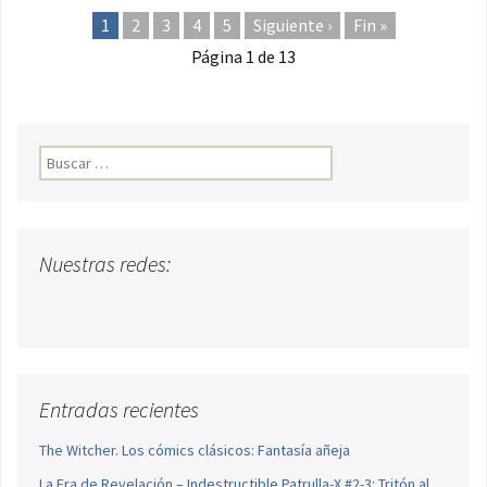
1
2
3
4
5
Siguiente ›
Fin »
Página 1 de 13
Buscar:
Nuestras redes:
Entradas recientes
The Witcher. Los cómics clásicos: Fantasía añeja
La Era de Revelación – Indestructible Patrulla-X #2-3: Tritón al