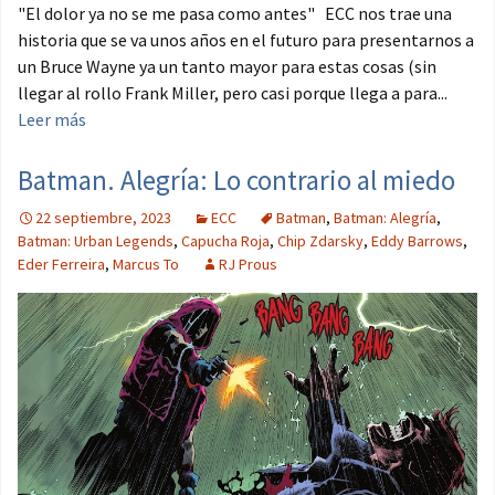
"El dolor ya no se me pasa como antes" ECC nos trae una
historia que se va unos años en el futuro para presentarnos a
un Bruce Wayne ya un tanto mayor para estas cosas (sin
llegar al rollo Frank Miller, pero casi porque llega a para...
Leer más
Batman. Alegría: Lo contrario al miedo
22 septiembre, 2023
ECC
Batman
,
Batman: Alegría
,
Batman: Urban Legends
,
Capucha Roja
,
Chip Zdarsky
,
Eddy Barrows
,
Eder Ferreira
,
Marcus To
RJ Prous