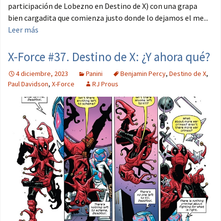
participación de Lobezno en Destino de X) con una grapa
bien cargadita que comienza justo donde lo dejamos el me...
Leer más
X-Force #37. Destino de X: ¿Y ahora qué?
4 diciembre, 2023
Panini
Benjamin Percy
,
Destino de X
,
Paul Davidson
,
X-Force
RJ Prous