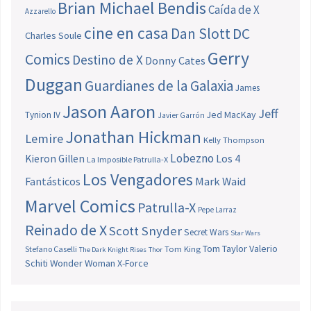
Brian Michael Bendis
Caída de X
Azzarello
cine en casa
Dan Slott
DC
Charles Soule
Gerry
Comics
Destino de X
Donny Cates
Duggan
Guardianes de la Galaxia
James
Jason Aaron
Jeff
Jed MacKay
Tynion IV
Javier Garrón
Jonathan Hickman
Lemire
Kelly Thompson
Lobezno
Los 4
Kieron Gillen
La Imposible Patrulla-X
Los Vengadores
Fantásticos
Mark Waid
Marvel Comics
Patrulla-X
Pepe Larraz
Reinado de X
Scott Snyder
Secret Wars
Star Wars
Tom Taylor
Valerio
Stefano Caselli
Tom King
The Dark Knight Rises
Thor
Schiti
Wonder Woman
X-Force