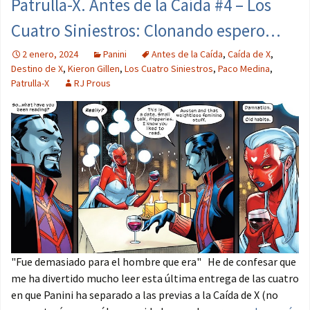
Patrulla-X. Antes de la Caída #4 – Los
Cuatro Siniestros: Clonando espero…
2 enero, 2024
Panini
Antes de la Caída
,
Caída de X
,
Destino de X
,
Kieron Gillen
,
Los Cuatro Siniestros
,
Paco Medina
,
Patrulla-X
RJ Prous
"Fue demasiado para el hombre que era" He de confesar que
me ha divertido mucho leer esta última entrega de las cuatro
en que Panini ha separado a las previas a la Caída de X (no