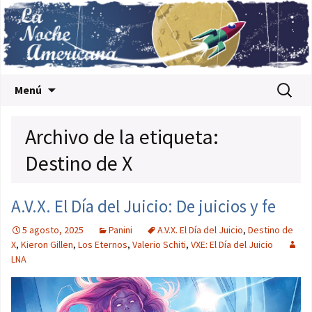
Saltar al contenido
Buscar:
Menú
Archivo de la etiqueta:
Destino de X
A.V.X. El Día del Juicio: De juicios y fe
5 agosto, 2025
Panini
A.V.X. El Día del Juicio
,
Destino de
X
,
Kieron Gillen
,
Los Eternos
,
Valerio Schiti
,
VXE: El Día del Juicio
LNA