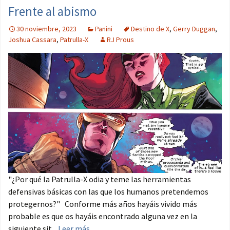
Frente al abismo
30 noviembre, 2023
Panini
Destino de X
,
Gerry Duggan
,
Joshua Cassara
,
Patrulla-X
RJ Prous
"¿Por qué la Patrulla-X odia y teme las herramientas
defensivas básicas con las que los humanos pretendemos
protegernos?" Conforme más años hayáis vivido más
probable es que os hayáis encontrado alguna vez en la
siguiente sit...
Leer más