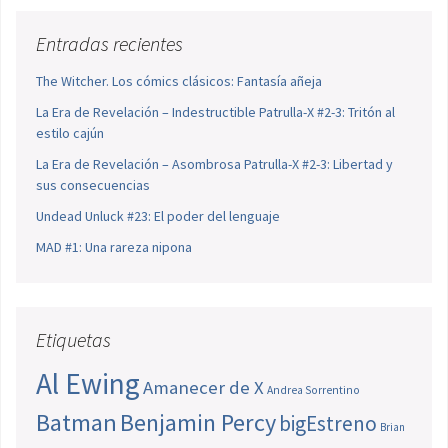
Entradas recientes
The Witcher. Los cómics clásicos: Fantasía añeja
La Era de Revelación – Indestructible Patrulla-X #2-3: Tritón al
estilo cajún
La Era de Revelación – Asombrosa Patrulla-X #2-3: Libertad y
sus consecuencias
Undead Unluck #23: El poder del lenguaje
MAD #1: Una rareza nipona
Etiquetas
Al Ewing
Amanecer de X
Andrea Sorrentino
Batman
Benjamin Percy
bigEstreno
Brian