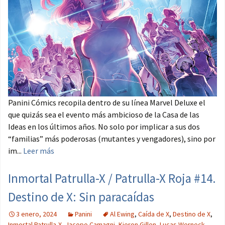
Panini Cómics recopila dentro de su línea Marvel Deluxe el
que quizás sea el evento más ambicioso de la Casa de las
Ideas en los últimos años. No solo por implicar a sus dos
“familias” más poderosas (mutantes y vengadores), sino por
im...
Leer más
Inmortal Patrulla-X / Patrulla-X Roja #14.
Destino de X: Sin paracaídas
3 enero, 2024
Panini
Al Ewing
,
Caída de X
,
Destino de X
,
Inmortal Patrulla-X
,
Jacopo Camagni
,
Kieron Gillen
,
Lucas Werneck
,