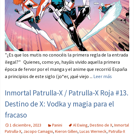
"¿Es que los mutis no conocéis la primera regla de la entrada
ilegal?" Quienes, como yo, hayáis vivido aquella primera
época de fervor por el manga y el anime que recorrió España
a principios de este siglo (jo*er, ¡qué viejo ...
Leer más
Inmortal Patrulla-X / Patrulla-X Roja #13.
Destino de X: Vodka y magia para el
fracaso
1 diciembre, 2023
Panini
Al Ewing
,
Destino de X
,
Inmortal
Patrulla-X
,
Jacopo Camagni
,
Kieron Gillen
,
Lucas Werneck
,
Patrulla-X