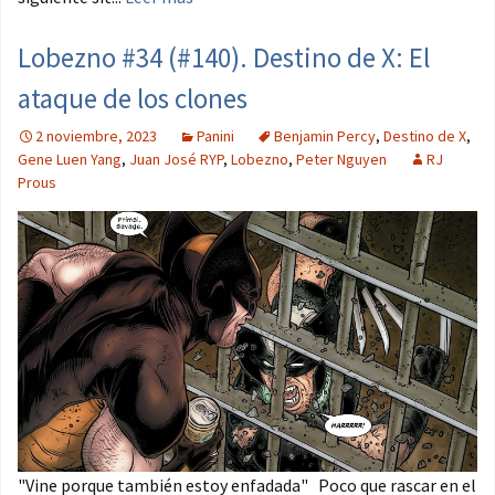
Lobezno #34 (#140). Destino de X: El
ataque de los clones
2 noviembre, 2023
Panini
Benjamin Percy
,
Destino de X
,
Gene Luen Yang
,
Juan José RYP
,
Lobezno
,
Peter Nguyen
RJ
Prous
"Vine porque también estoy enfadada" Poco que rascar en el