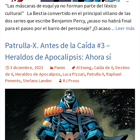
"Las máscaras de esquí ya no forman parte del léxico
cultural" La Bestia convertido en el principal villano de las
dos series que escribe Benjamin Percy, ¿acaso no habrá final
para el paseo por el barro del personaje? ¿O acaso ...
Leer más
Patrulla-X. Antes de la Caída #3 –
Heraldos de Apocalipsis: Ahora sí
3 diciembre, 2023
Panini
Al Ewing
,
Caída de X
,
Destino
de X
,
Heraldos de Apocalipsis
,
Luca Pizzari
,
Patrulla-X
,
Raphael
Pimento
,
Stefano Landini
RJ Prous