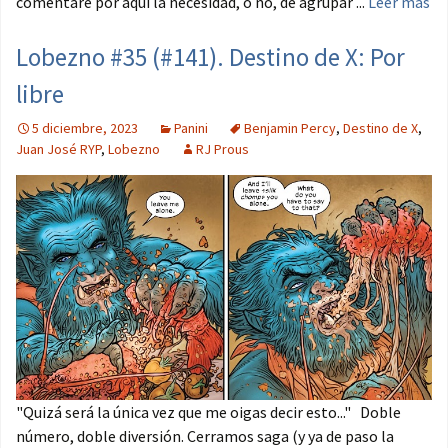
comentaré por aquí la necesidad, o no, de agrupar ...
Leer más
Lobezno #35 (#141). Destino de X: Por
libre
5 diciembre, 2023
Panini
Benjamin Percy
,
Destino de X
,
Juan José RYP
,
Lobezno
RJ Prous
"Quizá será la única vez que me oigas decir esto..." Doble
número, doble diversión. Cerramos saga (y ya de paso la