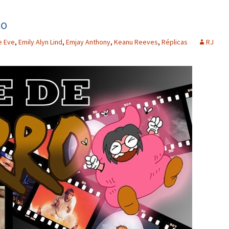
to
e Eve
,
Emily Alyn Lind
,
Emjay Anthony
,
Keanu Reeves
,
Réplicas
RJ