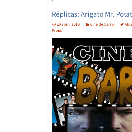
Réplicas: Arigato Mr. Pota
26 abril, 2019
Cine de barro
Alic
Prous