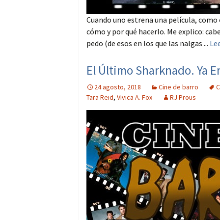
Cuando uno estrena una película, como c
cómo y por qué hacerlo. Me explico: cabe
pedo (de esos en los que las nalgas ...
Le
El Último Sharknado. Ya Er
24 agosto, 2018
Cine de barro
C
Tara Reid
,
Vivica A. Fox
RJ Prous