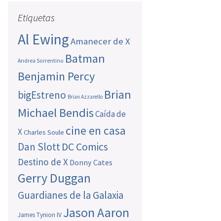
Etiquetas
Al Ewing
Amanecer de X
Batman
Andrea Sorrentino
Benjamin Percy
Brian
bigEstreno
Brian Azzarello
Michael Bendis
Caída de
cine en casa
X
Charles Soule
Dan Slott
DC Comics
Destino de X
Donny Cates
Gerry Duggan
Guardianes de la Galaxia
Jason Aaron
James Tynion IV