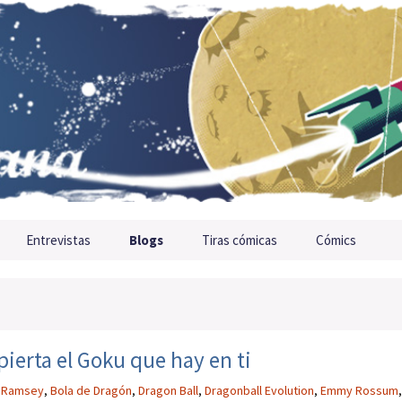
Entrevistas
Blogs
Tiras cómicas
Cómics
ierta el Goku que hay en ti
 Ramsey
,
Bola de Dragón
,
Dragon Ball
,
Dragonball Evolution
,
Emmy Rossum
,