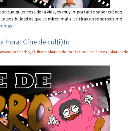
on cualquier cosa de la vida, es muy importante saber cuándo,
 la posibilidad de que te miren mal si te tiras un sonorosísimo
er más
a Hora: Cine de cul(i)to
assandra Scerbo
,
El Último Sharknado: Ya Era Hora
,
Ian Ziering
,
Sharknado
,