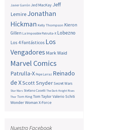
Jeff
Jed MacKay
Javier Garrón
Jonathan
Lemire
Hickman
Kieron
Kelly Thompson
Lobezno
Gillen
La Imposible Patrulla-X
Los
Los 4 Fantásticos
Vengadores
Mark Waid
Marvel Comics
Reinado
Patrulla-X
Pepe Larraz
de X
Scott Snyder
Secret Wars
Stefano Caselli
Star Wars
The Dark Knight Rises
Tom Taylor
Valerio Schiti
Tom King
Thor
Wonder Woman
X-Force
Nuestro Facebook