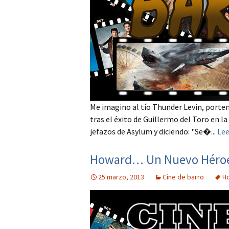
Me imagino al tío Thunder Levin, porten
tras el éxito de Guillermo del Toro en l
jefazos de Asylum y diciendo: "Se�...
Le
Howard… Un Nuevo Héroe: 
25 marzo, 2013
Cine de barro
H