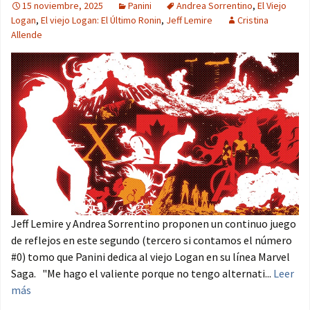
15 noviembre, 2025
Panini
Andrea Sorrentino
,
El Viejo
Logan
,
El viejo Logan: El Último Ronin
,
Jeff Lemire
Cristina
Allende
Jeff Lemire y Andrea Sorrentino proponen un continuo juego
de reflejos en este segundo (tercero si contamos el número
#0) tomo que Panini dedica al viejo Logan en su línea Marvel
Saga. "Me hago el valiente porque no tengo alternati...
Leer
más