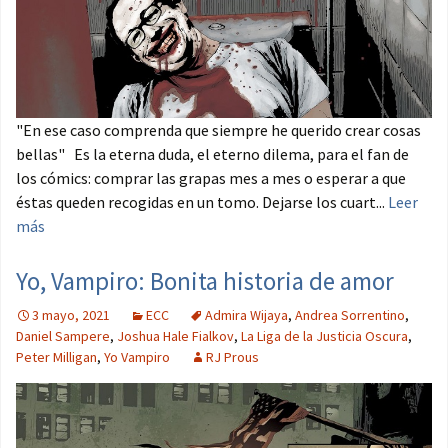
"En ese caso comprenda que siempre he querido crear cosas
bellas" Es la eterna duda, el eterno dilema, para el fan de
los cómics: comprar las grapas mes a mes o esperar a que
éstas queden recogidas en un tomo. Dejarse los cuart...
Leer
más
Yo, Vampiro: Bonita historia de amor
3 mayo, 2021
ECC
Admira Wijaya
,
Andrea Sorrentino
,
Daniel Sampere
,
Joshua Hale Fialkov
,
La Liga de la Justicia Oscura
,
Peter Milligan
,
Yo Vampiro
RJ Prous