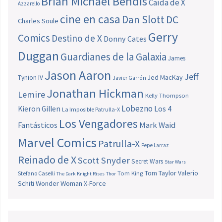
Brian Michael Bendis
Caída de X
Azzarello
cine en casa
Dan Slott
DC
Charles Soule
Gerry
Comics
Destino de X
Donny Cates
Duggan
Guardianes de la Galaxia
James
Jason Aaron
Jeff
Jed MacKay
Tynion IV
Javier Garrón
Jonathan Hickman
Lemire
Kelly Thompson
Lobezno
Los 4
Kieron Gillen
La Imposible Patrulla-X
Los Vengadores
Fantásticos
Mark Waid
Marvel Comics
Patrulla-X
Pepe Larraz
Reinado de X
Scott Snyder
Secret Wars
Star Wars
Tom Taylor
Valerio
Stefano Caselli
Tom King
The Dark Knight Rises
Thor
Schiti
Wonder Woman
X-Force