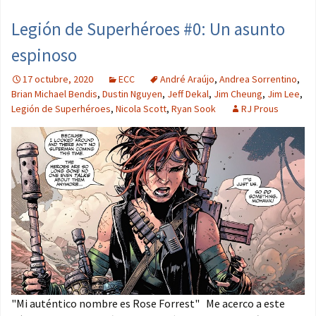
Legión de Superhéroes #0: Un asunto
espinoso
17 octubre, 2020
ECC
André Araújo
,
Andrea Sorrentino
,
Brian Michael Bendis
,
Dustin Nguyen
,
Jeff Dekal
,
Jim Cheung
,
Jim Lee
,
Legión de Superhéroes
,
Nicola Scott
,
Ryan Sook
RJ Prous
"Mi auténtico nombre es Rose Forrest" Me acerco a este