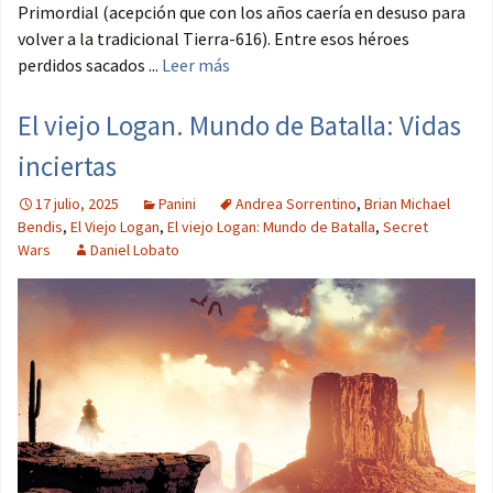
Primordial (acepción que con los años caería en desuso para
volver a la tradicional Tierra-616). Entre esos héroes
perdidos sacados ...
Leer más
El viejo Logan. Mundo de Batalla: Vidas
inciertas
17 julio, 2025
Panini
Andrea Sorrentino
,
Brian Michael
Bendis
,
El Viejo Logan
,
El viejo Logan: Mundo de Batalla
,
Secret
Wars
Daniel Lobato