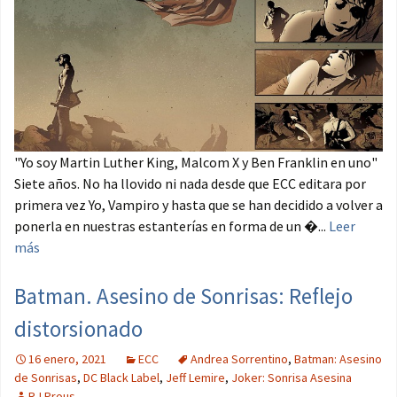
"Yo soy Martin Luther King, Malcom X y Ben Franklin en uno"
Siete años. No ha llovido ni nada desde que ECC editara por
primera vez Yo, Vampiro y hasta que se han decidido a volver a
ponerla en nuestras estanterías en forma de un �...
Leer
más
Batman. Asesino de Sonrisas: Reflejo
distorsionado
16 enero, 2021
ECC
Andrea Sorrentino
,
Batman: Asesino
de Sonrisas
,
DC Black Label
,
Jeff Lemire
,
Joker: Sonrisa Asesina
RJ Prous