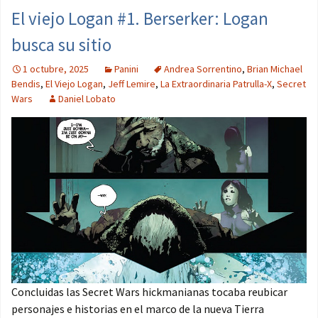
El viejo Logan #1. Berserker: Logan
busca su sitio
1 octubre, 2025
Panini
Andrea Sorrentino
,
Brian Michael
Bendis
,
El Viejo Logan
,
Jeff Lemire
,
La Extraordinaria Patrulla-X
,
Secret
Wars
Daniel Lobato
Concluidas las Secret Wars hickmanianas tocaba reubicar
personajes e historias en el marco de la nueva Tierra