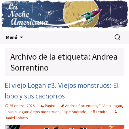
Saltar al contenido
Buscar:
Menú
Archivo de la etiqueta: Andrea
Sorrentino
El viejo Logan #3. Viejos monstruos: El
lobo y sus cachorros
25 enero, 2026
Panini
Andrea Sorrentino
,
El Viejo Logan
,
El viejo Logan: Viejos monstruos
,
Filipe Andrade
,
Jeff Lemire
Daniel Lobato