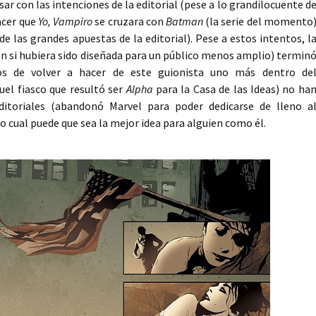
r con las intenciones de la editorial (pese a lo grandilocuente d
acer que
Yo, Vampiro
se cruzara con
Batman
(la serie del momento
de las grandes apuestas de la editorial). Pese a estos intentos, l
en si hubiera sido diseñada para un público menos amplio) termin
tos de volver a hacer de este guionista uno más dentro de
uel fiasco que resultó ser
Alpha
para la Casa de las Ideas) no ha
ditoriales (abandonó Marvel para poder dedicarse de lleno a
o cual puede que sea la mejor idea para alguien como él.