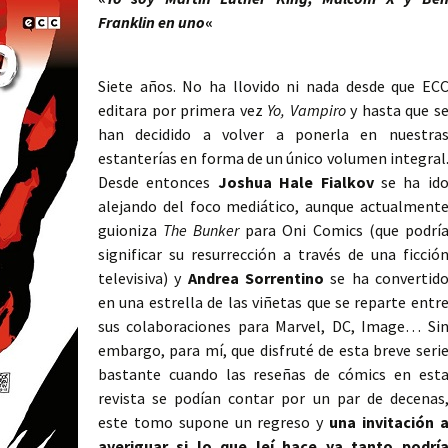
Franklin en uno
«
Siete años. No ha llovido ni nada desde que EC
editara por primera vez
Yo, Vampiro
y hasta que s
han decidido a volver a ponerla en nuestra
estanterías en forma de un único volumen integral
Desde entonces
Joshua Hale Fialkov
se ha id
alejando del foco mediático, aunque actualment
guioniza
The Bunker
para Oni Comics (que podrí
significar su resurrección a través de una ficció
televisiva) y
Andrea Sorrentino
se ha convertid
en una estrella de las viñetas que se reparte entr
sus colaboraciones para Marvel, DC, Image… Si
embargo, para mí, que disfruté de esta breve seri
bastante cuando las reseñas de cómics en est
revista se podían contar por un par de decenas
este tomo supone un regreso y
una invitación 
averiguar si lo que leí hace ya tanto podrí