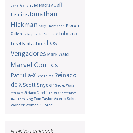
e
Jeff
Jed MacKay
Javier Garrón
)
Jonathan
Lemire
a
Hickman
ó
Kieron
Kelly Thompson
l
Lobezno
Gillen
La Imposible Patrulla-X
n
Los
Los 4 Fantásticos
l
Vengadores
Mark Waid
Marvel Comics
Reinado
Patrulla-X
Pepe Larraz
de X
Scott Snyder
Secret Wars
Stefano Caselli
Star Wars
The Dark Knight Rises
Tom Taylor
Valerio Schiti
Tom King
Thor
Wonder Woman
X-Force
Nuestro Facebook