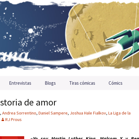
Entrevistas
Blogs
Tiras cómicas
Cómics
istoria de amor
,
Andrea Sorrentino
,
Daniel Sampere
,
Joshua Hale Fialkov
,
La Liga de la
RJ Prous
«
Yo soy Martin Luther King, Malcom X y Be