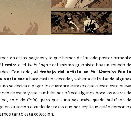
vemos en estas páginas y lo que hemos disfrutado posteriorment
f Lemire
o el
Viejo Logan
del mismo guionista hay un mundo d
dades. Con todo,
el trabajo del artista en
Yo, Vampiro
fue l
 a esta serie
hace casi una década y volver a disfrutar de alguna
e uno se decida a pagar los cuarenta eurazos que cuesta esta nuev
 modo de extra y que también nos ofrece algunos bocetos acerca d
, no, sólo de
Caín
), pero que -una vez más- queda huérfana d
ga en situación o cualquier texto que nos explique quién demonio
arnos tanto esta colección.