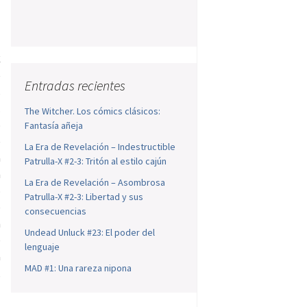
C
e
Entradas recientes
s
.
The Witcher. Los cómics clásicos:
o
Fantasía añeja
e
La Era de Revelación – Indestructible
a
Patrulla-X #2-3: Tritón al estilo cajún
n
La Era de Revelación – Asombrosa
o
Patrulla-X #2-3: Libertad y sus
e
consecuencias
n
Undead Unluck #23: El poder del
e
lenguaje
a
MAD #1: Una rareza nipona
,
a
a