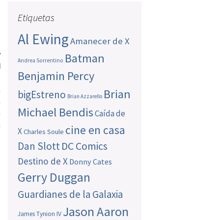
o
Etiquetas
Al Ewing
Amanecer de X
y
Batman
Andrea Sorrentino
d
Benjamin Percy
e
n
Brian
bigEstreno
Brian Azzarello
a
Michael Bendis
a
Caída de
a
cine en casa
X
Charles Soule
Dan Slott
DC Comics
Destino de X
Donny Cates
Gerry Duggan
Guardianes de la Galaxia
a
Jason Aaron
e
James Tynion IV