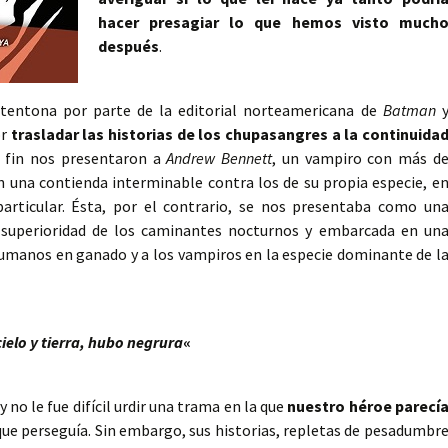
hacer presagiar lo que hemos visto much
después
.
tentona por parte de la editorial norteamericana de
Batman
or
trasladar las historias de los chupasangres a la continuida
l fin nos presentaron a
Andrew Bennett
, un vampiro con más d
en una contienda interminable contra los de su propia especie, e
articular. Ésta, por el contrario, se nos presentaba como un
a superioridad de los caminantes nocturnos y embarcada en un
 humanos en ganado y a los vampiros en la especie dominante de l
cielo y tierra, hubo negrura
«
 no le fue difícil urdir una trama en la que
nuestro héroe parecí
que perseguía. Sin embargo, sus historias, repletas de pesadumbr