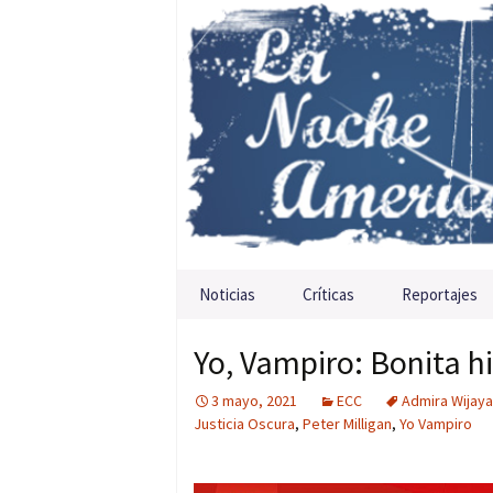
Saltar al contenido
Noticias
Críticas
Reportajes
Yo, Vampiro: Bonita h
3 mayo, 2021
ECC
Admira Wijaya
Justicia Oscura
,
Peter Milligan
,
Yo Vampiro