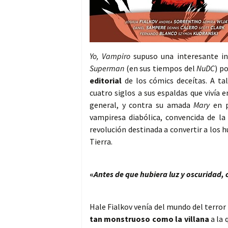
Yo, Vampiro
supuso una interesante in
Superman
(en sus tiempos del
NuDC
) p
editorial
de los cómics deceítas. A ta
cuatro siglos a sus espaldas que vivía 
general, y contra su amada
Mary
en p
vampiresa diabólica, convencida de l
revolución destinada a convertir a los
Tierra.
«
Antes de que hubiera luz y oscuridad, 
Hale Fialkov venía del mundo del terror y
tan monstruoso como la villana
a la 