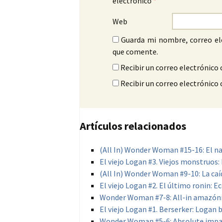
electrónico
*
Web
Guarda mi nombre, correo el
que comente.
Recibir un correo electrónico 
Recibir un correo electrónico
Artículos relacionados
(All In) Wonder Woman #15-16: El n
El viejo Logan #3. Viejos monstruos: 
(All In) Wonder Woman #9-10: La caí
El viejo Logan #2. El último ronin: E
Wonder Woman #7-8: All-in amazón
El viejo Logan #1. Berserker: Logan b
Wonder Woman #5-6: Absolute impa