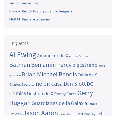
sus consecuencias
Undead Unluck #23: El poder del lenguaje
MAD #1: Una rareza nipona
Etiquetas
Al Ewing
Amanecer de X
Andrea Sorrentino
Batman
Benjamin Percy
bigEstreno
Brian
Brian Michael Bendis
Caída de X
Azzarello
cine en casa
Dan Slott
DC
Charles Soule
Gerry
Comics
Destino de X
Donny Cates
Duggan
Guardianes de la Galaxia
James
Jason Aaron
Jeff
Jed MacKay
Tynion IV
Javier Garrón