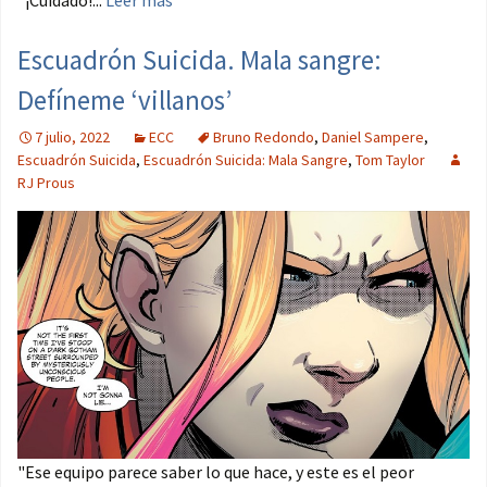
Escuadrón Suicida. Mala sangre:
Defíneme ‘villanos’
7 julio, 2022
ECC
Bruno Redondo
,
Daniel Sampere
,
Escuadrón Suicida
,
Escuadrón Suicida: Mala Sangre
,
Tom Taylor
RJ Prous
"Ese equipo parece saber lo que hace, y este es el peor