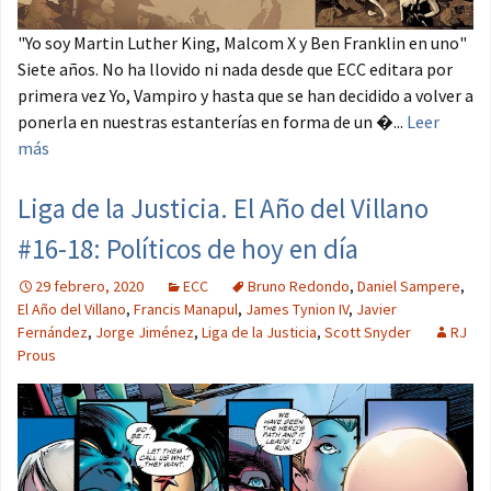
"Yo soy Martin Luther King, Malcom X y Ben Franklin en uno"
Siete años. No ha llovido ni nada desde que ECC editara por
primera vez Yo, Vampiro y hasta que se han decidido a volver a
ponerla en nuestras estanterías en forma de un �...
Leer
más
Liga de la Justicia. El Año del Villano
#16-18: Políticos de hoy en día
29 febrero, 2020
ECC
Bruno Redondo
,
Daniel Sampere
,
El Año del Villano
,
Francis Manapul
,
James Tynion IV
,
Javier
Fernández
,
Jorge Jiménez
,
Liga de la Justicia
,
Scott Snyder
RJ
Prous