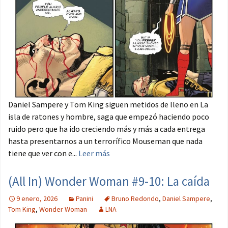
Daniel Sampere y Tom King siguen metidos de lleno en La
isla de ratones y hombre, saga que empezó haciendo poco
ruido pero que ha ido creciendo más y más a cada entrega
hasta presentarnos a un terrorífico Mouseman que nada
tiene que ver con e...
Leer más
(All In) Wonder Woman #9-10: La caída
9 enero, 2026
Panini
Bruno Redondo
,
Daniel Sampere
,
Tom King
,
Wonder Woman
LNA