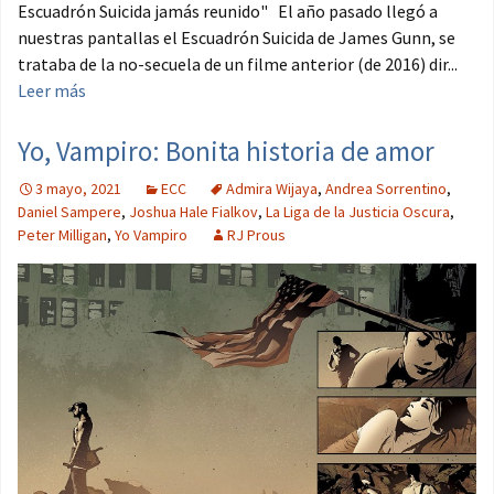
Escuadrón Suicida jamás reunido" El año pasado llegó a
nuestras pantallas el Escuadrón Suicida de James Gunn, se
trataba de la no-secuela de un filme anterior (de 2016) dir...
Leer más
Yo, Vampiro: Bonita historia de amor
3 mayo, 2021
ECC
Admira Wijaya
,
Andrea Sorrentino
,
Daniel Sampere
,
Joshua Hale Fialkov
,
La Liga de la Justicia Oscura
,
Peter Milligan
,
Yo Vampiro
RJ Prous