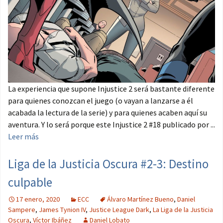
La experiencia que supone Injustice 2 será bastante diferente
para quienes conozcan el juego (o vayan a lanzarse a él
acabada la lectura de la serie) y para quienes acaben aquí su
aventura. Y lo será porque este Injustice 2 #18 publicado por ...
Leer más
Liga de la Justicia Oscura #2-3: Destino
culpable
17 enero, 2020
ECC
Álvaro Martínez Bueno
,
Daniel
Sampere
,
James Tynion IV
,
Justice League Dark
,
La Liga de la Justicia
Oscura
,
Víctor Ibáñez
Daniel Lobato