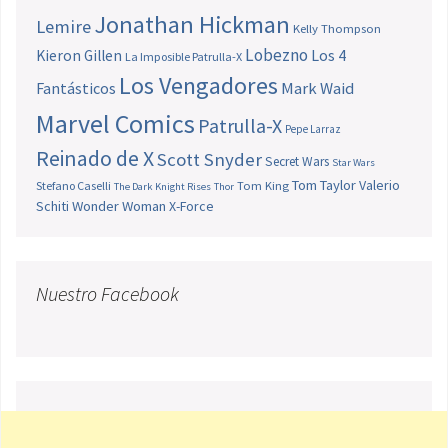
Jonathan Hickman
Lemire
Kelly Thompson
Lobezno
Los 4
Kieron Gillen
La Imposible Patrulla-X
Los Vengadores
Fantásticos
Mark Waid
Marvel Comics
Patrulla-X
Pepe Larraz
Reinado de X
Scott Snyder
Secret Wars
Star Wars
Tom Taylor
Valerio
Stefano Caselli
Tom King
The Dark Knight Rises
Thor
Schiti
Wonder Woman
X-Force
Nuestro Facebook