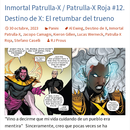
Inmortal Patrulla-X / Patrulla-X Roja #12.
Destino de X: El retumbar del trueno
30 octubre, 2023
Panini
Al Ewing
,
Destino de X
,
Inmortal
Patrulla-X
,
Jacopo Camagni
,
Kieron Gillen
,
Lucas Werneck
,
Patrulla-X
Roja
,
Stefano Caselli
RJ Prous
"Vino a decirme que mi vida cuidando de un pueblo era
mentira" Sinceramente, creo que pocas veces se ha