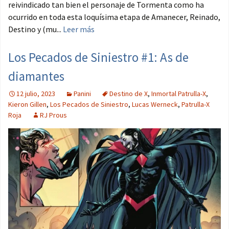
reivindicado tan bien el personaje de Tormenta como ha
ocurrido en toda esta loquísima etapa de Amanecer, Reinado,
Destino y (mu...
Leer más
Los Pecados de Siniestro #1: As de
diamantes
12 julio, 2023
Panini
Destino de X
,
Inmortal Patrulla-X
,
Kieron Gillen
,
Los Pecados de Siniestro
,
Lucas Werneck
,
Patrulla-X
Roja
RJ Prous