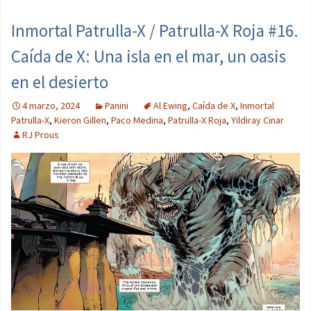
Inmortal Patrulla-X / Patrulla-X Roja #16.
Caída de X: Una isla en el mar, un oasis
en el desierto
4 marzo, 2024
Panini
Al Ewing
,
Caída de X
,
Inmortal
Patrulla-X
,
Kieron Gillen
,
Paco Medina
,
Patrulla-X Roja
,
Yildiray Cinar
RJ Prous