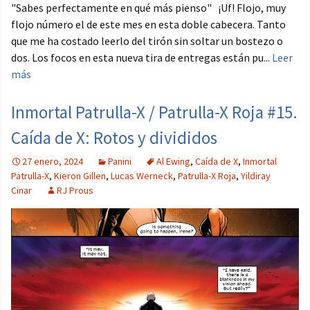
"Sabes perfectamente en qué más pienso" ¡Uf! Flojo, muy
flojo número el de este mes en esta doble cabecera. Tanto
que me ha costado leerlo del tirón sin soltar un bostezo o
dos. Los focos en esta nueva tira de entregas están pu...
Leer
más
Inmortal Patrulla-X / Patrulla-X Roja #15.
Caída de X: Rotos y divididos
27 enero, 2024
Panini
Al Ewing
,
Caída de X
,
Inmortal
Patrulla-X
,
Kieron Gillen
,
Lucas Werneck
,
Patrulla-X Roja
,
Yildiray
Cinar
RJ Prous