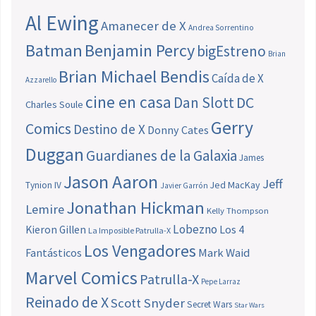
Al Ewing
Amanecer de X
Andrea Sorrentino
Batman
Benjamin Percy
bigEstreno
Brian
Brian Michael Bendis
Caída de X
Azzarello
cine en casa
Dan Slott
DC
Charles Soule
Gerry
Comics
Destino de X
Donny Cates
Duggan
Guardianes de la Galaxia
James
Jason Aaron
Jeff
Jed MacKay
Tynion IV
Javier Garrón
Jonathan Hickman
Lemire
Kelly Thompson
Lobezno
Los 4
Kieron Gillen
La Imposible Patrulla-X
Los Vengadores
Fantásticos
Mark Waid
Marvel Comics
Patrulla-X
Pepe Larraz
Reinado de X
Scott Snyder
Secret Wars
Star Wars