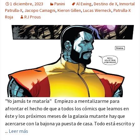
1 diciembre, 2023
Panini
Al Ewing
,
Destino de X
,
Inmortal
Patrulla-X
,
Jacopo Camagni
,
Kieron Gillen
,
Lucas Werneck
,
Patrulla-X
Roja
RJ Prous
"Yo jamás te mataría" Empiezo a mentalizarme para
afrontar el hecho de que a todos los cómics que leamos en
éste y los próximos meses de la galaxia mutante hay que
acercarse con la bajona ya puesta de casa. Todo está escrito y
...
Leer más