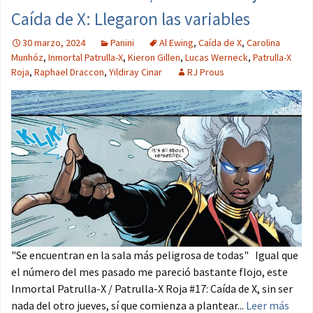
Caída de X: Llegaron las variables
30 marzo, 2024
Panini
Al Ewing
,
Caída de X
,
Carolina
Munhóz
,
Inmortal Patrulla-X
,
Kieron Gillen
,
Lucas Werneck
,
Patrulla-X
Roja
,
Raphael Draccon
,
Yildiray Cinar
RJ Prous
"Se encuentran en la sala más peligrosa de todas" Igual que
el número del mes pasado me pareció bastante flojo, este
Inmortal Patrulla-X / Patrulla-X Roja #17: Caída de X, sin ser
nada del otro jueves, sí que comienza a plantear...
Leer más