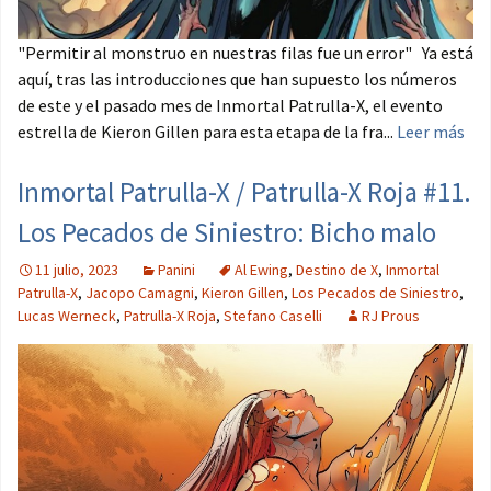
"Permitir al monstruo en nuestras filas fue un error" Ya está
aquí, tras las introducciones que han supuesto los números
de este y el pasado mes de Inmortal Patrulla-X, el evento
estrella de Kieron Gillen para esta etapa de la fra...
Leer más
Inmortal Patrulla-X / Patrulla-X Roja #11.
Los Pecados de Siniestro: Bicho malo
11 julio, 2023
Panini
Al Ewing
,
Destino de X
,
Inmortal
Patrulla-X
,
Jacopo Camagni
,
Kieron Gillen
,
Los Pecados de Siniestro
,
Lucas Werneck
,
Patrulla-X Roja
,
Stefano Caselli
RJ Prous