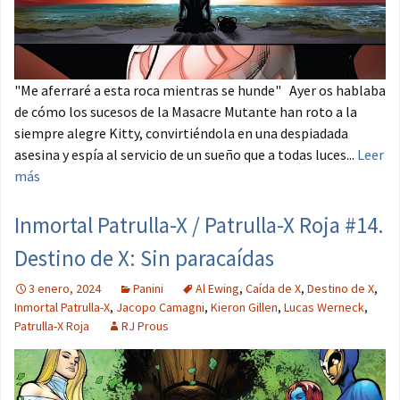
"Me aferraré a esta roca mientras se hunde" Ayer os hablaba
de cómo los sucesos de la Masacre Mutante han roto a la
siempre alegre Kitty, convirtiéndola en una despiadada
asesina y espía al servicio de un sueño que a todas luces...
Leer
más
Inmortal Patrulla-X / Patrulla-X Roja #14.
Destino de X: Sin paracaídas
3 enero, 2024
Panini
Al Ewing
,
Caída de X
,
Destino de X
,
Inmortal Patrulla-X
,
Jacopo Camagni
,
Kieron Gillen
,
Lucas Werneck
,
Patrulla-X Roja
RJ Prous