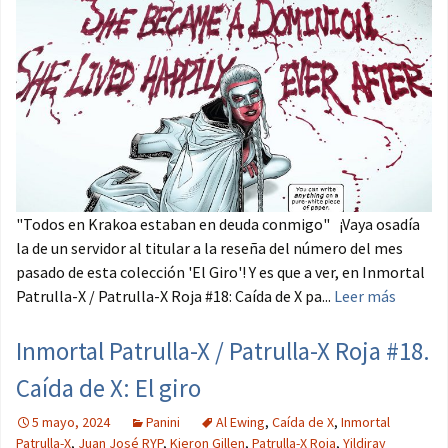
"Todos en Krakoa estaban en deuda conmigo" ¡Vaya osadía
la de un servidor al titular a la reseña del número del mes
pasado de esta colección 'El Giro'! Y es que a ver, en Inmortal
Patrulla-X / Patrulla-X Roja #18: Caída de X pa...
Leer más
Inmortal Patrulla-X / Patrulla-X Roja #18.
Caída de X: El giro
5 mayo, 2024
Panini
Al Ewing
,
Caída de X
,
Inmortal
Patrulla-X
,
Juan José RYP
,
Kieron Gillen
,
Patrulla-X Roja
,
Yildiray