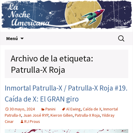
Saltar al contenido
Buscar:
Menú
Archivo de la etiqueta:
Patrulla-X Roja
Inmortal Patrulla-X / Patrulla-X Roja #19.
Caída de X: El GRAN giro
30 mayo, 2024
Panini
Al Ewing
,
Caída de X
,
Inmortal
Patrulla-X
,
Juan José RYP
,
Kieron Gillen
,
Patrulla-X Roja
,
Yildiray
Cinar
RJ Prous