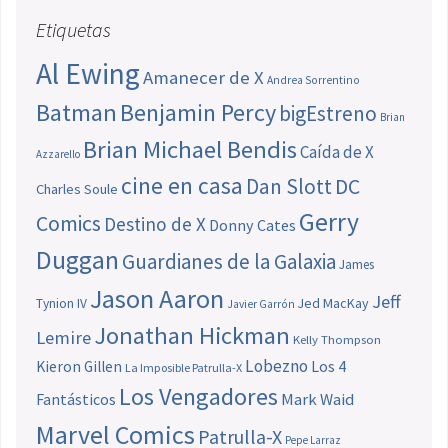
Etiquetas
Al Ewing
Amanecer de X
Andrea Sorrentino
Batman
Benjamin Percy
bigEstreno
Brian
Brian Michael Bendis
Caída de X
Azzarello
cine en casa
Dan Slott
DC
Charles Soule
Gerry
Comics
Destino de X
Donny Cates
Duggan
Guardianes de la Galaxia
James
Jason Aaron
Jeff
Jed MacKay
Tynion IV
Javier Garrón
Jonathan Hickman
Lemire
Kelly Thompson
Lobezno
Los 4
Kieron Gillen
La Imposible Patrulla-X
Los Vengadores
Fantásticos
Mark Waid
Marvel Comics
Patrulla-X
Pepe Larraz