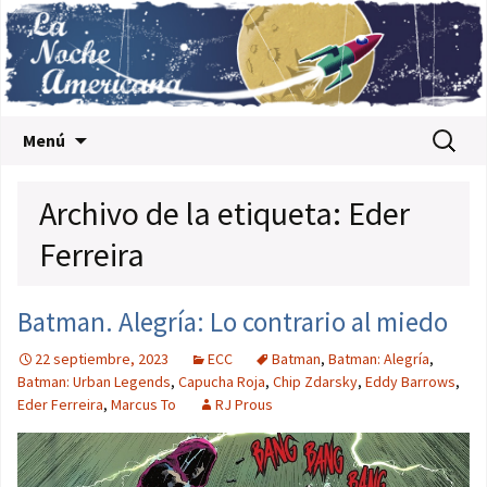
Saltar al contenido
Buscar:
Menú
Archivo de la etiqueta: Eder
Ferreira
Batman. Alegría: Lo contrario al miedo
22 septiembre, 2023
ECC
Batman
,
Batman: Alegría
,
Batman: Urban Legends
,
Capucha Roja
,
Chip Zdarsky
,
Eddy Barrows
,
Eder Ferreira
,
Marcus To
RJ Prous