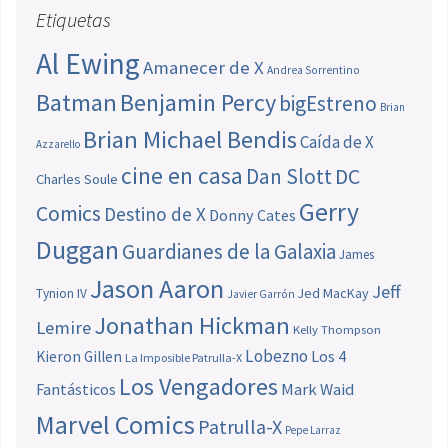
Etiquetas
Al Ewing
Amanecer de X
Andrea Sorrentino
Batman
Benjamin Percy
bigEstreno
Brian
Brian Michael Bendis
Caída de X
Azzarello
cine en casa
Dan Slott
DC
Charles Soule
Gerry
Comics
Destino de X
Donny Cates
Duggan
Guardianes de la Galaxia
James
Jason Aaron
Jeff
Jed MacKay
Tynion IV
Javier Garrón
Jonathan Hickman
Lemire
Kelly Thompson
Lobezno
Los 4
Kieron Gillen
La Imposible Patrulla-X
Los Vengadores
Fantásticos
Mark Waid
Marvel Comics
Patrulla-X
Pepe Larraz