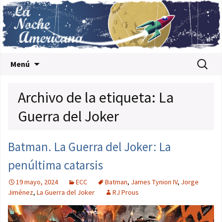
Saltar al contenido
Buscar:
Menú
Archivo de la etiqueta: La
Guerra del Joker
Batman. La Guerra del Joker: La
penúltima catarsis
19 mayo, 2024
ECC
Batman
,
James Tynion IV
,
Jorge
Jiménez
,
La Guerra del Joker
RJ Prous