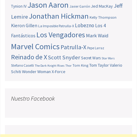
Jason Aaron
Jeff
Jed MacKay
Tynion IV
Javier Garrón
Jonathan Hickman
Lemire
Kelly Thompson
Lobezno
Los 4
Kieron Gillen
La Imposible Patrulla-X
Los Vengadores
Fantásticos
Mark Waid
Marvel Comics
Patrulla-X
Pepe Larraz
Reinado de X
Scott Snyder
Secret Wars
Star Wars
Tom Taylor
Valerio
Stefano Caselli
Tom King
The Dark Knight Rises
Thor
Schiti
Wonder Woman
X-Force
Nuestro Facebook