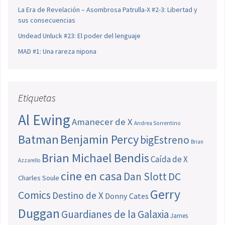
La Era de Revelación – Asombrosa Patrulla-X #2-3: Libertad y
sus consecuencias
Undead Unluck #23: El poder del lenguaje
MAD #1: Una rareza nipona
Etiquetas
Al Ewing
Amanecer de X
Andrea Sorrentino
Batman
Benjamin Percy
bigEstreno
Brian
Brian Michael Bendis
Caída de X
Azzarello
cine en casa
Dan Slott
DC
Charles Soule
Gerry
Comics
Destino de X
Donny Cates
Duggan
Guardianes de la Galaxia
James