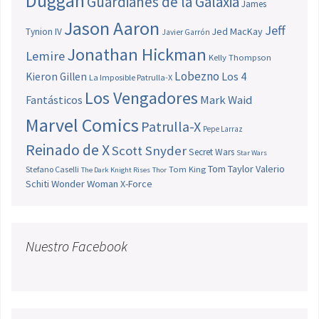
Duggan
Guardianes de la Galaxia
James
Jason Aaron
Jeff
Jed MacKay
Tynion IV
Javier Garrón
Jonathan Hickman
Lemire
Kelly Thompson
Lobezno
Los 4
Kieron Gillen
La Imposible Patrulla-X
Los Vengadores
Fantásticos
Mark Waid
Marvel Comics
Patrulla-X
Pepe Larraz
Reinado de X
Scott Snyder
Secret Wars
Star Wars
Tom Taylor
Valerio
Stefano Caselli
Tom King
The Dark Knight Rises
Thor
Schiti
Wonder Woman
X-Force
Nuestro Facebook