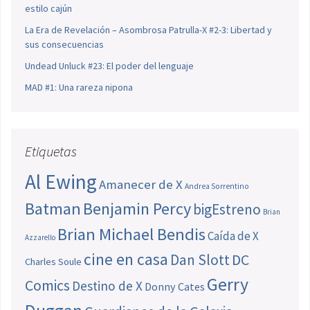
estilo cajún
La Era de Revelación – Asombrosa Patrulla-X #2-3: Libertad y
sus consecuencias
Undead Unluck #23: El poder del lenguaje
MAD #1: Una rareza nipona
Etiquetas
Al Ewing
Amanecer de X
Andrea Sorrentino
Batman
Benjamin Percy
bigEstreno
Brian
Brian Michael Bendis
Caída de X
Azzarello
cine en casa
Dan Slott
DC
Charles Soule
Gerry
Comics
Destino de X
Donny Cates