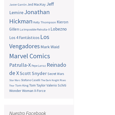
Jeff
Jed MacKay
Javier Garrón
Jonathan
Lemire
Hickman
Kieron
Kelly Thompson
Lobezno
Gillen
La Imposible Patrulla-X
Los
Los 4 Fantásticos
Vengadores
Mark Waid
Marvel Comics
Reinado
Patrulla-X
Pepe Larraz
de X
Scott Snyder
Secret Wars
Stefano Caselli
Star Wars
The Dark Knight Rises
Tom Taylor
Valerio Schiti
Tom King
Thor
Wonder Woman
X-Force
Nuestro Facebook