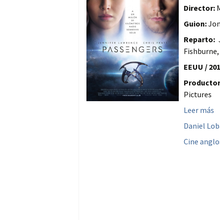
Director:
M
Guion:
Jon
Reparto:
J
Fishburne,
EEUU / 201
Productor
Pictures
Leer más
Daniel Lo
Cine anglo