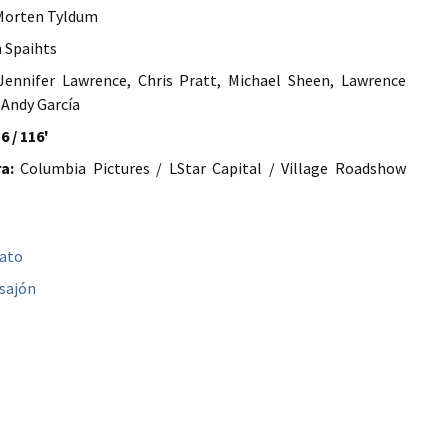
orten Tyldum
 Spaihts
ennifer Lawrence, Chris Pratt, Michael Sheen, Lawrence
 Andy García
6 / 116'
a:
Columbia Pictures / LStar Capital / Village Roadshow
bato
sajón