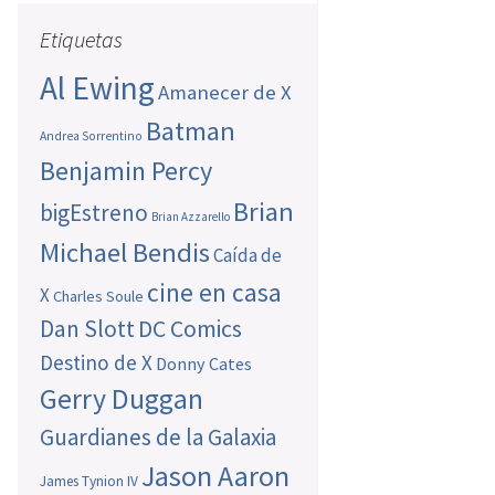
Etiquetas
Al Ewing
Amanecer de X
Batman
Andrea Sorrentino
Benjamin Percy
Brian
bigEstreno
Brian Azzarello
Michael Bendis
Caída de
cine en casa
X
Charles Soule
Dan Slott
DC Comics
Destino de X
Donny Cates
Gerry Duggan
Guardianes de la Galaxia
Jason Aaron
James Tynion IV