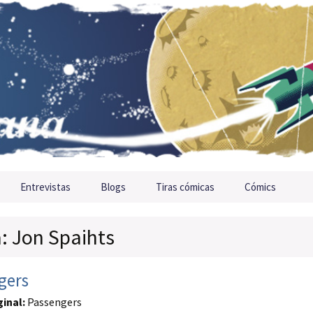
Entrevistas
Blogs
Tiras cómicas
Cómics
a: Jon Spaihts
gers
ginal:
Passengers