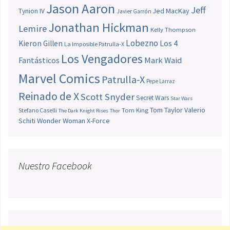
Jason Aaron
Jeff
Jed MacKay
Tynion IV
Javier Garrón
Jonathan Hickman
Lemire
Kelly Thompson
Lobezno
Los 4
Kieron Gillen
La Imposible Patrulla-X
Los Vengadores
Fantásticos
Mark Waid
Marvel Comics
Patrulla-X
Pepe Larraz
Reinado de X
Scott Snyder
Secret Wars
Star Wars
Tom Taylor
Valerio
Stefano Caselli
Tom King
The Dark Knight Rises
Thor
Schiti
Wonder Woman
X-Force
Nuestro Facebook