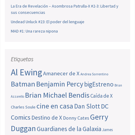
La Era de Revelación – Asombrosa Patrulla-X #2-3: Libertad y
sus consecuencias
Undead Unluck #23: El poder del lenguaje
MAD #1: Una rareza nipona
Etiquetas
Al Ewing
Amanecer de X
Andrea Sorrentino
Batman
Benjamin Percy
bigEstreno
Brian
Brian Michael Bendis
Caída de X
Azzarello
cine en casa
Dan Slott
DC
Charles Soule
Gerry
Comics
Destino de X
Donny Cates
Duggan
Guardianes de la Galaxia
James