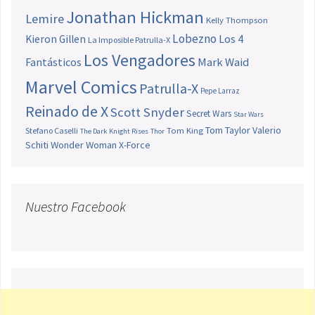
Jonathan Hickman
Lemire
Kelly Thompson
Lobezno
Los 4
Kieron Gillen
La Imposible Patrulla-X
Los Vengadores
Fantásticos
Mark Waid
Marvel Comics
Patrulla-X
Pepe Larraz
Reinado de X
Scott Snyder
Secret Wars
Star Wars
Tom Taylor
Valerio
Stefano Caselli
Tom King
The Dark Knight Rises
Thor
Schiti
Wonder Woman
X-Force
Nuestro Facebook