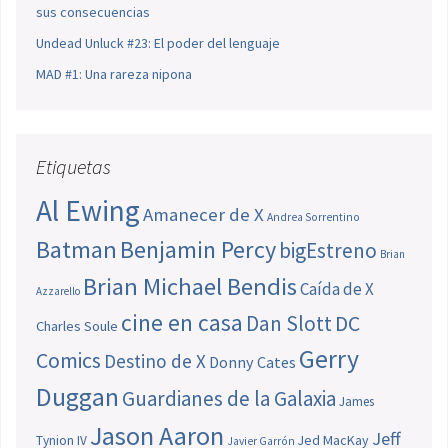
sus consecuencias
Undead Unluck #23: El poder del lenguaje
MAD #1: Una rareza nipona
Etiquetas
Al Ewing
Amanecer de X
Andrea Sorrentino
Batman
Benjamin Percy
bigEstreno
Brian
Brian Michael Bendis
Caída de X
Azzarello
cine en casa
Dan Slott
DC
Charles Soule
Gerry
Comics
Destino de X
Donny Cates
Duggan
Guardianes de la Galaxia
James
Jason Aaron
Jeff
Jed MacKay
Tynion IV
Javier Garrón