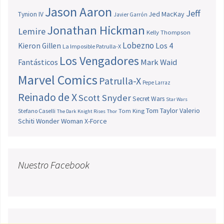
Jason Aaron
Jeff
Jed MacKay
Tynion IV
Javier Garrón
Jonathan Hickman
Lemire
Kelly Thompson
Lobezno
Los 4
Kieron Gillen
La Imposible Patrulla-X
Los Vengadores
Fantásticos
Mark Waid
Marvel Comics
Patrulla-X
Pepe Larraz
Reinado de X
Scott Snyder
Secret Wars
Star Wars
Tom Taylor
Valerio
Stefano Caselli
Tom King
The Dark Knight Rises
Thor
Schiti
Wonder Woman
X-Force
Nuestro Facebook