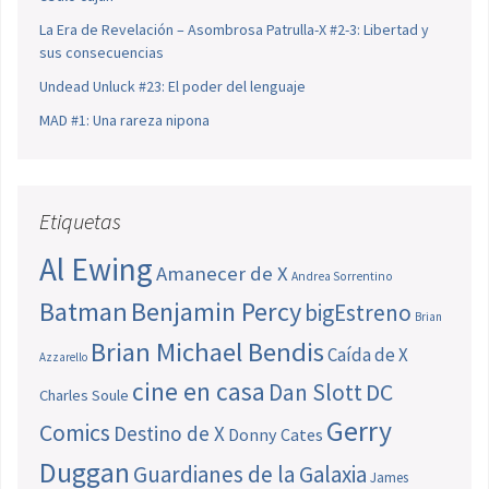
La Era de Revelación – Asombrosa Patrulla-X #2-3: Libertad y
sus consecuencias
Undead Unluck #23: El poder del lenguaje
MAD #1: Una rareza nipona
Etiquetas
Al Ewing
Amanecer de X
Andrea Sorrentino
Batman
Benjamin Percy
bigEstreno
Brian
Brian Michael Bendis
Caída de X
Azzarello
cine en casa
Dan Slott
DC
Charles Soule
Gerry
Comics
Destino de X
Donny Cates
Duggan
Guardianes de la Galaxia
James