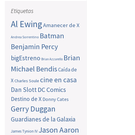
Etiquetas
Al Ewing
Amanecer de X
Batman
Andrea Sorrentino
Benjamin Percy
Brian
bigEstreno
Brian Azzarello
Michael Bendis
Caída de
cine en casa
X
Charles Soule
Dan Slott
DC Comics
Destino de X
Donny Cates
Gerry Duggan
Guardianes de la Galaxia
Jason Aaron
James Tynion IV