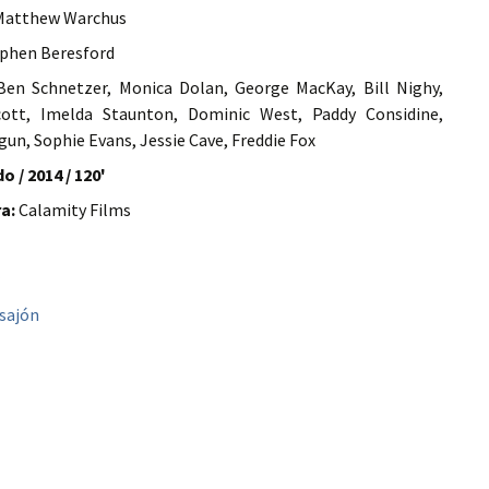
atthew Warchus
phen Beresford
en Schnetzer, Monica Dolan, George MacKay, Bill Nighy,
ott, Imelda Staunton, Dominic West, Paddy Considine,
gun, Sophie Evans, Jessie Cave, Freddie Fox
o / 2014 / 120'
a:
Calamity Films
sajón