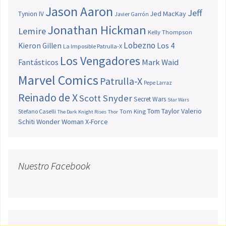
Jason Aaron
Jeff
Jed MacKay
Tynion IV
Javier Garrón
Jonathan Hickman
Lemire
Kelly Thompson
Lobezno
Los 4
Kieron Gillen
La Imposible Patrulla-X
Los Vengadores
Fantásticos
Mark Waid
Marvel Comics
Patrulla-X
Pepe Larraz
Reinado de X
Scott Snyder
Secret Wars
Star Wars
Tom Taylor
Valerio
Stefano Caselli
Tom King
The Dark Knight Rises
Thor
Schiti
Wonder Woman
X-Force
Nuestro Facebook