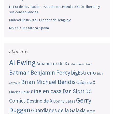
La Era de Revelación – Asombrosa Patrulla-X #2-3: Libertad y
sus consecuencias
Undead Unluck #23: El poder del lenguaje
MAD #1: Una rareza nipona
Etiquetas
Al Ewing
Amanecer de X
Andrea Sorrentino
Batman
Benjamin Percy
bigEstreno
Brian
Brian Michael Bendis
Caída de X
Azzarello
cine en casa
Dan Slott
DC
Charles Soule
Gerry
Comics
Destino de X
Donny Cates
Duggan
Guardianes de la Galaxia
James