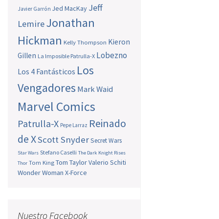
Jeff
Jed MacKay
Javier Garrón
Jonathan
Lemire
Hickman
Kieron
Kelly Thompson
Lobezno
Gillen
La Imposible Patrulla-X
Los
Los 4 Fantásticos
Vengadores
Mark Waid
Marvel Comics
Reinado
Patrulla-X
Pepe Larraz
de X
Scott Snyder
Secret Wars
Stefano Caselli
Star Wars
The Dark Knight Rises
Tom Taylor
Valerio Schiti
Tom King
Thor
Wonder Woman
X-Force
Nuestro Facebook