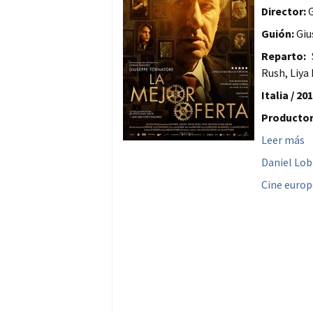
Director:
G
Guión:
Giu
Reparto:
S
Rush, Liya
Italia / 201
Productor
Leer más
Daniel Lo
Cine euro