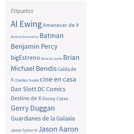
Etiquetas
Al Ewing
Amanecer de X
Batman
Andrea Sorrentino
Benjamin Percy
Brian
bigEstreno
Brian Azzarello
Michael Bendis
Caída de
cine en casa
X
Charles Soule
Dan Slott
DC Comics
Destino de X
Donny Cates
Gerry Duggan
Guardianes de la Galaxia
Jason Aaron
James Tynion IV