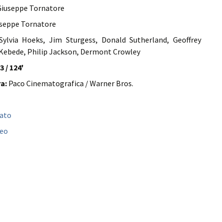
iuseppe Tornatore
seppe Tornatore
ylvia Hoeks, Jim Sturgess, Donald Sutherland, Geoffrey
 Kebede, Philip Jackson, Dermont Crowley
3 / 124'
a:
Paco Cinematografica / Warner Bros.
bato
peo