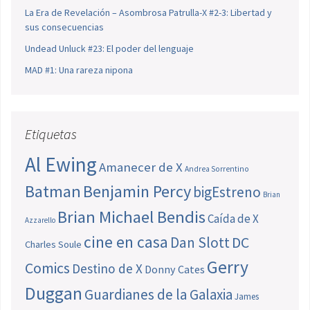
La Era de Revelación – Asombrosa Patrulla-X #2-3: Libertad y
sus consecuencias
Undead Unluck #23: El poder del lenguaje
MAD #1: Una rareza nipona
Etiquetas
Al Ewing
Amanecer de X
Andrea Sorrentino
Batman
Benjamin Percy
bigEstreno
Brian
Brian Michael Bendis
Caída de X
Azzarello
cine en casa
Dan Slott
DC
Charles Soule
Gerry
Comics
Destino de X
Donny Cates
Duggan
Guardianes de la Galaxia
James