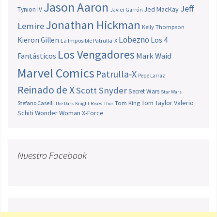
Jason Aaron
Jeff
Jed MacKay
Tynion IV
Javier Garrón
Jonathan Hickman
Lemire
Kelly Thompson
Lobezno
Los 4
Kieron Gillen
La Imposible Patrulla-X
Los Vengadores
Fantásticos
Mark Waid
Marvel Comics
Patrulla-X
Pepe Larraz
Reinado de X
Scott Snyder
Secret Wars
Star Wars
Tom Taylor
Valerio
Stefano Caselli
Tom King
The Dark Knight Rises
Thor
Schiti
Wonder Woman
X-Force
Nuestro Facebook