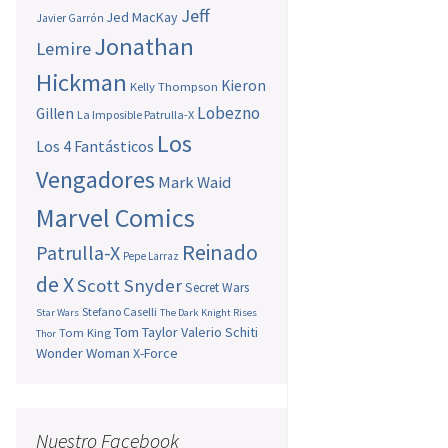
Jeff
Jed MacKay
Javier Garrón
Jonathan
Lemire
Hickman
Kieron
Kelly Thompson
Lobezno
Gillen
La Imposible Patrulla-X
Los
Los 4 Fantásticos
Vengadores
Mark Waid
Marvel Comics
Reinado
Patrulla-X
Pepe Larraz
de X
Scott Snyder
Secret Wars
Stefano Caselli
Star Wars
The Dark Knight Rises
Tom Taylor
Valerio Schiti
Tom King
Thor
Wonder Woman
X-Force
Nuestro Facebook