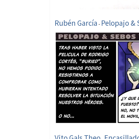
Rubén García
Pelopajo & 
-
Vito Gals Theo
Encasillad
-