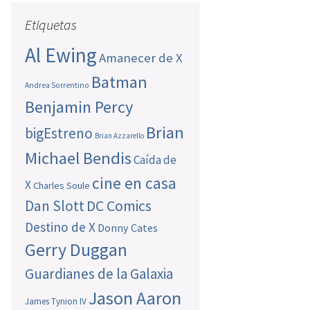
Etiquetas
Al Ewing
Amanecer de X
Batman
Andrea Sorrentino
Benjamin Percy
Brian
bigEstreno
Brian Azzarello
Michael Bendis
Caída de
cine en casa
X
Charles Soule
Dan Slott
DC Comics
Destino de X
Donny Cates
Gerry Duggan
Guardianes de la Galaxia
Jason Aaron
James Tynion IV