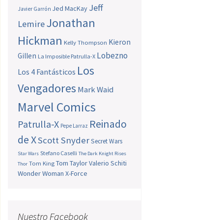
Jeff
Jed MacKay
Javier Garrón
Jonathan
Lemire
Hickman
Kieron
Kelly Thompson
Lobezno
Gillen
La Imposible Patrulla-X
Los
Los 4 Fantásticos
Vengadores
Mark Waid
Marvel Comics
Reinado
Patrulla-X
Pepe Larraz
de X
Scott Snyder
Secret Wars
Stefano Caselli
Star Wars
The Dark Knight Rises
Tom Taylor
Valerio Schiti
Tom King
Thor
Wonder Woman
X-Force
Nuestro Facebook