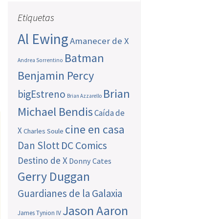
Etiquetas
Al Ewing
Amanecer de X
Batman
Andrea Sorrentino
Benjamin Percy
Brian
bigEstreno
Brian Azzarello
Michael Bendis
Caída de
cine en casa
X
Charles Soule
Dan Slott
DC Comics
Destino de X
Donny Cates
Gerry Duggan
Guardianes de la Galaxia
Jason Aaron
James Tynion IV