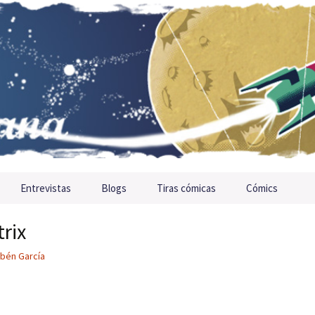
Entrevistas
Blogs
Tiras cómicas
Cómics
rix
bén García