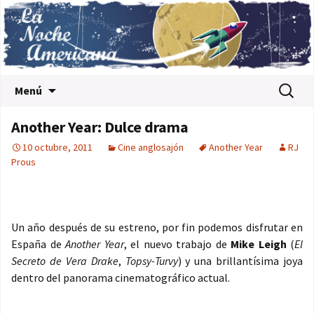
Saltar al contenido
Buscar:
Menú
Another Year: Dulce drama
10 octubre, 2011
Cine anglosajón
Another Year
RJ
Prous
Un año después de su estreno, por fin podemos disfrutar en
España de
Another Year
, el nuevo trabajo de
Mike Leigh
(
El
Secreto de Vera Drake
,
Topsy-Turvy
) y una brillantísima joya
dentro del panorama cinematográfico actual.