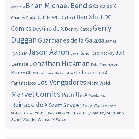
Brian Michael Bendis
Caída de X
Azzarello
cine en casa
Dan Slott
DC
Charles Soule
Gerry
Comics
Destino de X
Donny Cates
Duggan
Guardianes de la Galaxia
James
Jason Aaron
Jeff
Jed MacKay
Tynion IV
Javier Garrón
Jonathan Hickman
Lemire
Kelly Thompson
Lobezno
Los 4
Kieron Gillen
La Imposible Patrulla-X
Los Vengadores
Fantásticos
Mark Waid
Marvel Comics
Patrulla-X
Pepe Larraz
Reinado de X
Scott Snyder
Secret Wars
Star Wars
Tom Taylor
Valerio
Stefano Caselli
Tom King
The Dark Knight Rises
Thor
Schiti
Wonder Woman
X-Force