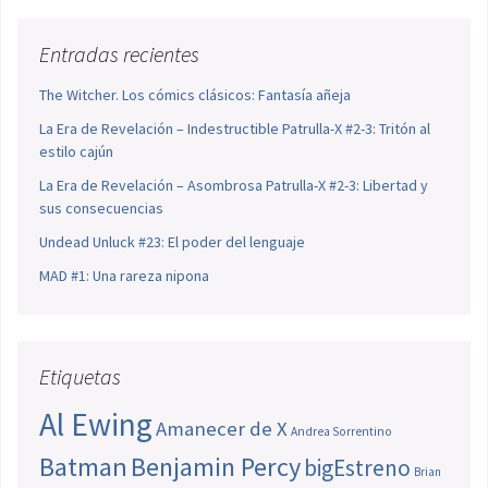
Entradas recientes
The Witcher. Los cómics clásicos: Fantasía añeja
La Era de Revelación – Indestructible Patrulla-X #2-3: Tritón al
estilo cajún
La Era de Revelación – Asombrosa Patrulla-X #2-3: Libertad y
sus consecuencias
Undead Unluck #23: El poder del lenguaje
MAD #1: Una rareza nipona
Etiquetas
Al Ewing
Amanecer de X
Andrea Sorrentino
Batman
Benjamin Percy
bigEstreno
Brian