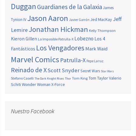
Duggan
Guardianes de la Galaxia
James
Jason Aaron
Jeff
Jed MacKay
Tynion IV
Javier Garrón
Jonathan Hickman
Lemire
Kelly Thompson
Lobezno
Los 4
Kieron Gillen
La Imposible Patrulla-X
Los Vengadores
Fantásticos
Mark Waid
Marvel Comics
Patrulla-X
Pepe Larraz
Reinado de X
Scott Snyder
Secret Wars
Star Wars
Tom Taylor
Valerio
Stefano Caselli
Tom King
The Dark Knight Rises
Thor
Schiti
Wonder Woman
X-Force
Nuestro Facebook