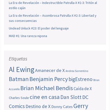
La Era de Revelación – Indestructible Patrulla-X #2-3: Tritón al
estilo cajún
La Era de Revelación – Asombrosa Patrulla-X #2-3: Libertad y
sus consecuencias
Undead Unluck #23: El poder del lenguaje
MAD #1: Una rareza nipona
Etiquetas
Al Ewing
Amanecer de X
Andrea Sorrentino
Batman
Benjamin Percy
bigEstreno
Brian
Brian Michael Bendis
Caída de X
Azzarello
cine en casa
Dan Slott
DC
Charles Soule
Gerry
Comics
Destino de X
Donny Cates