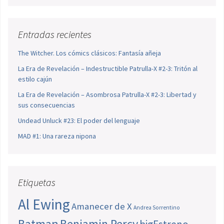
Entradas recientes
The Witcher. Los cómics clásicos: Fantasía añeja
La Era de Revelación – Indestructible Patrulla-X #2-3: Tritón al
estilo cajún
La Era de Revelación – Asombrosa Patrulla-X #2-3: Libertad y
sus consecuencias
Undead Unluck #23: El poder del lenguaje
MAD #1: Una rareza nipona
Etiquetas
Al Ewing
Amanecer de X
Andrea Sorrentino
Batman
Benjamin Percy