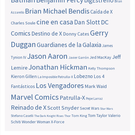
bigEstreno
Brian
Brian Michael Bendis
Caída de X
Azzarello
cine en casa
Dan Slott
DC
Charles Soule
Gerry
Comics
Destino de X
Donny Cates
Duggan
Guardianes de la Galaxia
James
Jason Aaron
Jeff
Jed MacKay
Tynion IV
Javier Garrón
Jonathan Hickman
Lemire
Kelly Thompson
Lobezno
Los 4
Kieron Gillen
La Imposible Patrulla-X
Los Vengadores
Fantásticos
Mark Waid
Marvel Comics
Patrulla-X
Pepe Larraz
Reinado de X
Scott Snyder
Secret Wars
Star Wars
Tom Taylor
Valerio
Stefano Caselli
Tom King
The Dark Knight Rises
Thor
Schiti
Wonder Woman
X-Force