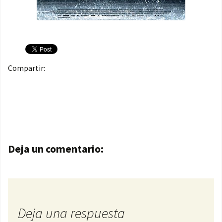
Compartir:
Navegación de entradas
Deja un comentario:
Deja una respuesta