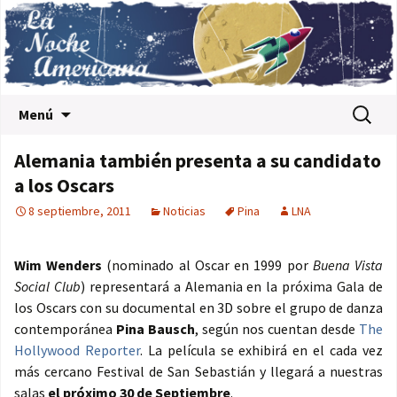
Saltar al contenido
Buscar:
Menú
Alemania también presenta a su candidato
a los Oscars
8 septiembre, 2011
Noticias
Pina
LNA
Wim Wenders
(nominado al Oscar en 1999 por
Buena Vista
Social Club
) representará a Alemania en la próxima Gala de
los Oscars con su documental en 3D sobre el grupo de danza
contemporánea
Pina Bausch
, según nos cuentan desde
The
Hollywood Reporter
. La película se exhibirá en el cada vez
más cercano Festival de San Sebastián y llegará a nuestras
salas
el próximo 30 de Septiembre
.