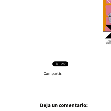
Compartir:
Navegación de entrad
Deja un comentario: