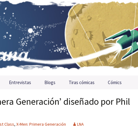
Entrevistas
Blogs
Tiras cómicas
Cómics
mera Generación’ diseñado por Phil
st Class
,
X-Men: Primera Generación
LNA