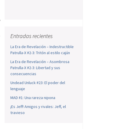
l
s
a
Entradas recientes
La Era de Revelación – Indestructible
o
Patrulla-X #2-3: Tritón al estilo cajún
,
La Era de Revelación – Asombrosa
Patrulla-X #2-3: Libertad y sus
consecuencias
Undead Unluck #23: El poder del
lenguaje
MAD #1: Una rareza nipona
¡Es Jeff! Amigos y rivales: Jeff, el
travieso