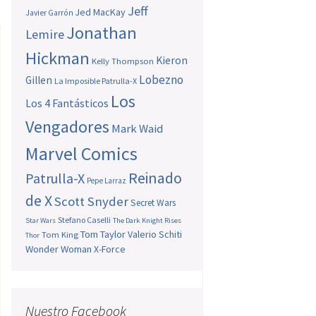
Jeff
Jed MacKay
Javier Garrón
Jonathan
Lemire
Hickman
Kieron
Kelly Thompson
Lobezno
Gillen
La Imposible Patrulla-X
Los
Los 4 Fantásticos
Vengadores
Mark Waid
Marvel Comics
Reinado
Patrulla-X
Pepe Larraz
de X
Scott Snyder
Secret Wars
Stefano Caselli
Star Wars
The Dark Knight Rises
Tom Taylor
Valerio Schiti
Tom King
Thor
Wonder Woman
X-Force
Nuestro Facebook