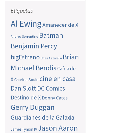
Etiquetas
Al Ewing
Amanecer de X
Batman
Andrea Sorrentino
Benjamin Percy
Brian
bigEstreno
Brian Azzarello
Michael Bendis
Caída de
cine en casa
X
Charles Soule
Dan Slott
DC Comics
Destino de X
Donny Cates
Gerry Duggan
Guardianes de la Galaxia
Jason Aaron
James Tynion IV