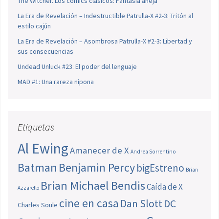
The Witcher. Los cómics clásicos: Fantasía añeja
La Era de Revelación – Indestructible Patrulla-X #2-3: Tritón al
estilo cajún
La Era de Revelación – Asombrosa Patrulla-X #2-3: Libertad y
sus consecuencias
Undead Unluck #23: El poder del lenguaje
MAD #1: Una rareza nipona
Etiquetas
Al Ewing
Amanecer de X
Andrea Sorrentino
Batman
Benjamin Percy
bigEstreno
Brian
Brian Michael Bendis
Caída de X
Azzarello
cine en casa
Dan Slott
DC
Charles Soule