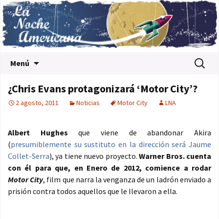
Saltar al contenido
Buscar:
Menú
¿Chris Evans protagonizará ‘Motor City’?
2 agosto, 2011
Noticias
Motor City
LNA
Albert Hughes
que viene de abandonar Akira
(
presumiblemente su sustituto en la dirección será Jaume
Collet-Serra
), ya tiene nuevo proyecto.
Warner Bros. cuenta
con él para que, en Enero de 2012, comience a rodar
Motor City
, film que narra la venganza de un ladrón enviado a
prisión contra todos aquellos que le llevaron a ella.