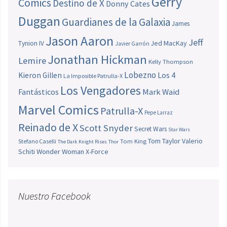
Gerry
Comics
Destino de X
Donny Cates
Duggan
Guardianes de la Galaxia
James
Jason Aaron
Jeff
Jed MacKay
Tynion IV
Javier Garrón
Jonathan Hickman
Lemire
Kelly Thompson
Lobezno
Los 4
Kieron Gillen
La Imposible Patrulla-X
Los Vengadores
Fantásticos
Mark Waid
Marvel Comics
Patrulla-X
Pepe Larraz
Reinado de X
Scott Snyder
Secret Wars
Star Wars
Tom Taylor
Valerio
Stefano Caselli
Tom King
The Dark Knight Rises
Thor
Schiti
Wonder Woman
X-Force
Nuestro Facebook