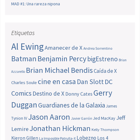
MAD #1: Una rareza nipona
Etiquetas
Al Ewing
Amanecer de X
Andrea Sorrentino
Batman
Benjamin Percy
bigEstreno
Brian
Brian Michael Bendis
Caída de X
Azzarello
cine en casa
Dan Slott
DC
Charles Soule
Gerry
Comics
Destino de X
Donny Cates
Duggan
Guardianes de la Galaxia
James
Jason Aaron
Jeff
Jed MacKay
Tynion IV
Javier Garrón
Jonathan Hickman
Lemire
Kelly Thompson
Lobezno
Los 4
Kieron Gillen
La Imposible Patrulla-X