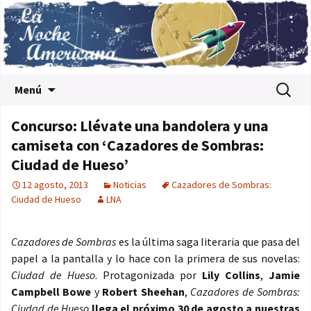
Saltar al contenido
Buscar:
Menú
Concurso: Llévate una bandolera y una
camiseta con ‘Cazadores de Sombras:
Ciudad de Hueso’
12 agosto, 2013
Noticias
Cazadores de Sombras:
Ciudad de Hueso
LNA
Cazadores de Sombras
es la última saga literaria que pasa del
papel a la pantalla y lo hace con la primera de sus novelas:
Ciudad de Hueso
. Protagonizada por
Lily Collins
,
Jamie
Campbell Bowe
y
Robert Sheehan
,
Cazadores de Sombras:
Ciudad de Hueso
llega el próximo 30 de agosto a nuestras