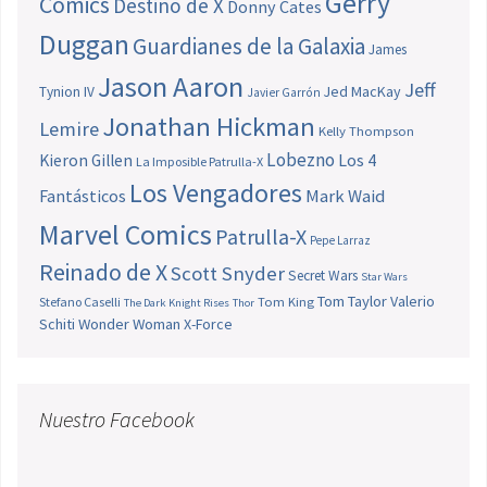
Gerry
Comics
Destino de X
Donny Cates
Duggan
Guardianes de la Galaxia
James
Jason Aaron
Jeff
Jed MacKay
Tynion IV
Javier Garrón
Jonathan Hickman
Lemire
Kelly Thompson
Lobezno
Los 4
Kieron Gillen
La Imposible Patrulla-X
Los Vengadores
Fantásticos
Mark Waid
Marvel Comics
Patrulla-X
Pepe Larraz
Reinado de X
Scott Snyder
Secret Wars
Star Wars
Tom Taylor
Valerio
Stefano Caselli
Tom King
The Dark Knight Rises
Thor
Schiti
Wonder Woman
X-Force
Nuestro Facebook