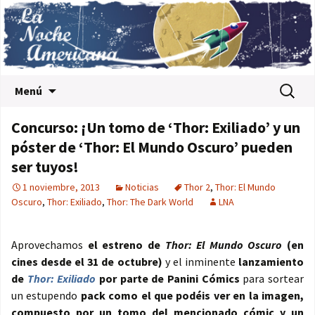
Saltar al contenido
Buscar:
Menú
Concurso: ¡Un tomo de ‘Thor: Exiliado’ y un
póster de ‘Thor: El Mundo Oscuro’ pueden
ser tuyos!
1 noviembre, 2013
Noticias
Thor 2
,
Thor: El Mundo
Oscuro
,
Thor: Exiliado
,
Thor: The Dark World
LNA
Aprovechamos
el estreno de
Thor: El Mundo Oscuro
(en
cines desde el 31 de octubre)
y el inminente
lanzamiento
de
Thor:
Exiliado
por parte de Panini Cómics
para sortear
un estupendo
pack como el que podéis ver en la imagen,
compuesto por un tomo del mencionado cómic y un