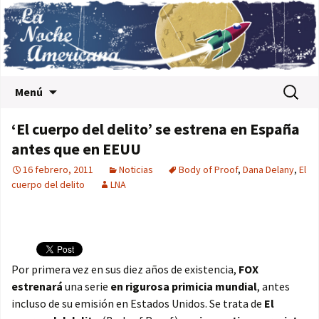
Saltar al contenido
Buscar:
Menú
‘El cuerpo del delito’ se estrena en España
antes que en EEUU
16 febrero, 2011
Noticias
Body of Proof
,
Dana Delany
,
El
cuerpo del delito
LNA
Por primera vez en sus diez años de existencia,
FOX
estrenará
una serie
en rigurosa primicia mundial
, antes
incluso de su emisión en Estados Unidos. Se trata de
El