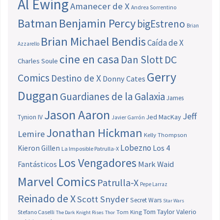
Al Ewing
Amanecer de X
Andrea Sorrentino
Batman
Benjamin Percy
bigEstreno
Brian
Brian Michael Bendis
Caída de X
Azzarello
cine en casa
Dan Slott
DC
Charles Soule
Gerry
Comics
Destino de X
Donny Cates
Duggan
Guardianes de la Galaxia
James
Jason Aaron
Jeff
Jed MacKay
Tynion IV
Javier Garrón
Jonathan Hickman
Lemire
Kelly Thompson
Lobezno
Los 4
Kieron Gillen
La Imposible Patrulla-X
Los Vengadores
Fantásticos
Mark Waid
Marvel Comics
Patrulla-X
Pepe Larraz
Reinado de X
Scott Snyder
Secret Wars
Star Wars
Tom Taylor
Valerio
Stefano Caselli
Tom King
The Dark Knight Rises
Thor