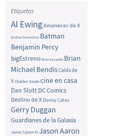
Etiquetas
Al Ewing
Amanecer de X
Batman
Andrea Sorrentino
Benjamin Percy
Brian
bigEstreno
Brian Azzarello
Michael Bendis
Caída de
cine en casa
X
Charles Soule
Dan Slott
DC Comics
Destino de X
Donny Cates
Gerry Duggan
Guardianes de la Galaxia
Jason Aaron
James Tynion IV