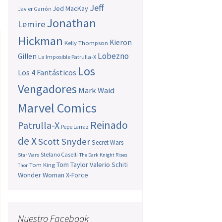
Jeff
Jed MacKay
Javier Garrón
Jonathan
Lemire
Hickman
Kieron
Kelly Thompson
Lobezno
Gillen
La Imposible Patrulla-X
Los
Los 4 Fantásticos
Vengadores
Mark Waid
Marvel Comics
Reinado
Patrulla-X
Pepe Larraz
de X
Scott Snyder
Secret Wars
Stefano Caselli
Star Wars
The Dark Knight Rises
Tom Taylor
Valerio Schiti
Tom King
Thor
Wonder Woman
X-Force
Nuestro Facebook