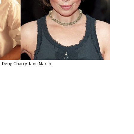
Deng Chao y Jane March
as