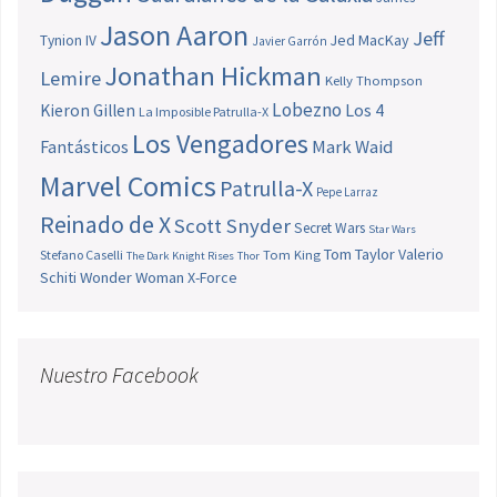
Jason Aaron
Jeff
Jed MacKay
Tynion IV
Javier Garrón
Jonathan Hickman
Lemire
Kelly Thompson
Lobezno
Los 4
Kieron Gillen
La Imposible Patrulla-X
Los Vengadores
Fantásticos
Mark Waid
Marvel Comics
Patrulla-X
Pepe Larraz
Reinado de X
Scott Snyder
Secret Wars
Star Wars
Tom Taylor
Valerio
Stefano Caselli
Tom King
The Dark Knight Rises
Thor
Schiti
Wonder Woman
X-Force
Nuestro Facebook