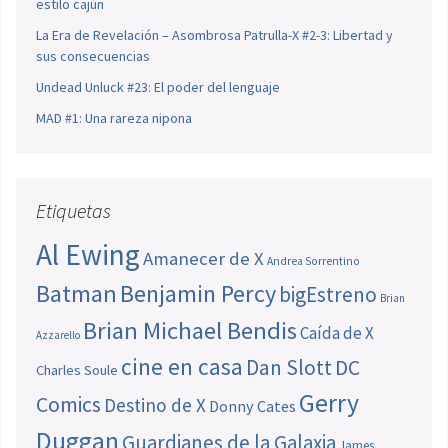
estilo cajún
La Era de Revelación – Asombrosa Patrulla-X #2-3: Libertad y
sus consecuencias
Undead Unluck #23: El poder del lenguaje
MAD #1: Una rareza nipona
Etiquetas
Al Ewing
Amanecer de X
Andrea Sorrentino
Batman
Benjamin Percy
bigEstreno
Brian
Brian Michael Bendis
Caída de X
Azzarello
cine en casa
Dan Slott
DC
Charles Soule
Gerry
Comics
Destino de X
Donny Cates
Duggan
Guardianes de la Galaxia
James