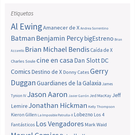
Etiquetas
Al Ewing
Amanecer de X
Andrea Sorrentino
Batman
Benjamin Percy
bigEstreno
Brian
Brian Michael Bendis
Caída de X
Azzarello
cine en casa
Dan Slott
DC
Charles Soule
Gerry
Comics
Destino de X
Donny Cates
Duggan
Guardianes de la Galaxia
James
Jason Aaron
Jeff
Jed MacKay
Tynion IV
Javier Garrón
Jonathan Hickman
Lemire
Kelly Thompson
Lobezno
Los 4
Kieron Gillen
La Imposible Patrulla-X
Los Vengadores
Fantásticos
Mark Waid