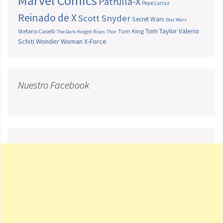
Marvel Comics
Patrulla-X
Pepe Larraz
Reinado de X
Scott Snyder
Secret Wars
Star Wars
Tom Taylor
Valerio
Stefano Caselli
Tom King
The Dark Knight Rises
Thor
Schiti
Wonder Woman
X-Force
Nuestro Facebook