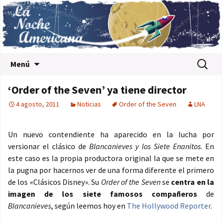
Saltar al contenido
Buscar:
Menú
‘Order of the Seven’ ya tiene director
4 agosto, 2011
Noticias
Order of the Seven
LNA
Un nuevo contendiente ha aparecido en la lucha por
versionar el clásico de
Blancanieves y los Siete Enanitos
. En
este caso es la propia productora original la que se mete en
la pugna por hacernos ver de una forma diferente el primero
de los «Clásicos Disney». Su
Order of the Seven
se
centra en la
imagen de los siete famosos compañeros
de
Blancanieves
, según leemos hoy en
The Hollywood Reporter
.