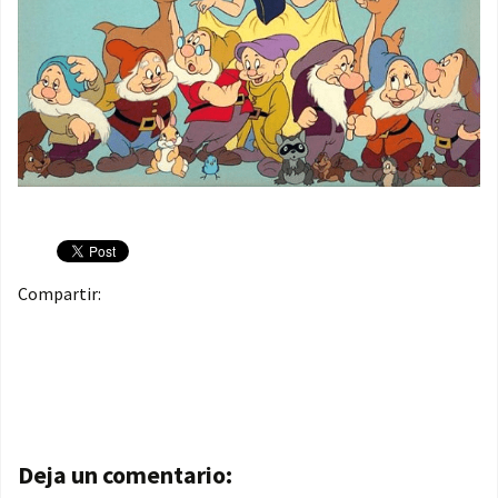
Compartir:
Navegación de entradas
Deja un comentario: