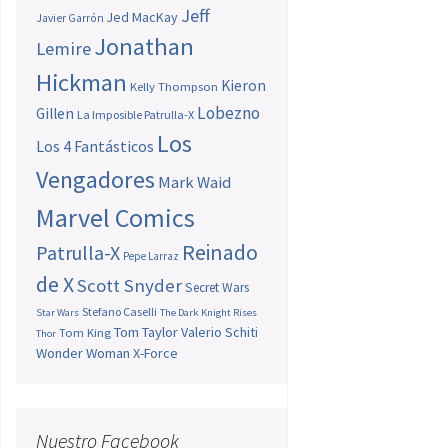
Jeff
Jed MacKay
Javier Garrón
Jonathan
Lemire
Hickman
Kieron
Kelly Thompson
Lobezno
Gillen
La Imposible Patrulla-X
Los
Los 4 Fantásticos
Vengadores
Mark Waid
Marvel Comics
Reinado
Patrulla-X
Pepe Larraz
de X
Scott Snyder
Secret Wars
Stefano Caselli
Star Wars
The Dark Knight Rises
Tom Taylor
Valerio Schiti
Tom King
Thor
Wonder Woman
X-Force
Nuestro Facebook