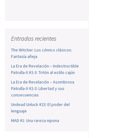
s
n
e
t
e
Entradas recientes
The Witcher. Los cómics clásicos:
Fantasía añeja
n
La Era de Revelación – Indestructible
Patrulla-X #2-3: Tritón al estilo cajún
La Era de Revelación – Asombrosa
Patrulla-X #2-3: Libertad y sus
consecuencias
Undead Unluck #23: El poder del
lenguaje
MAD #1: Una rareza nipona