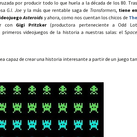
ruzada por producir todo lo que huela a la década de los 80. Tra
tosa
G.I. Joe
y la más que rentable saga de
Transformers
,
tiene e
videojuego
Asteroids
y ahora, como nos cuentan los chicos de
Th
ar con
Gigi Pritzker
(productora perteneciente a Odd Lo
 primeros videojuegos de la historia a nuestras salas: el S
pac
ea capaz de crear una historia interesante a partir de un juego ta
.