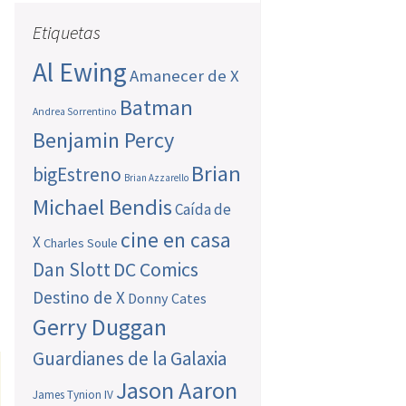
Etiquetas
Al Ewing
Amanecer de X
Batman
Andrea Sorrentino
Benjamin Percy
Brian
bigEstreno
Brian Azzarello
Michael Bendis
Caída de
cine en casa
X
Charles Soule
Dan Slott
DC Comics
Destino de X
Donny Cates
Gerry Duggan
Guardianes de la Galaxia
Jason Aaron
James Tynion IV