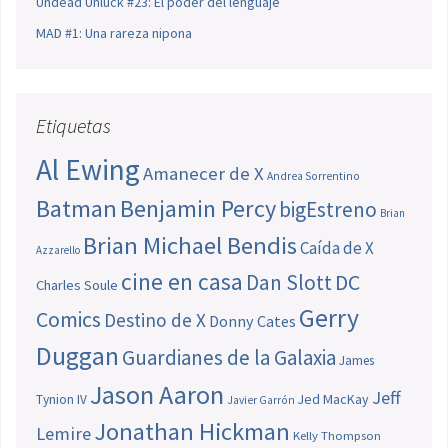
Undead Unluck #23: El poder del lenguaje
MAD #1: Una rareza nipona
Etiquetas
Al Ewing
Amanecer de X
Andrea Sorrentino
Batman
Benjamin Percy
bigEstreno
Brian
Brian Michael Bendis
Caída de X
Azzarello
cine en casa
Dan Slott
DC
Charles Soule
Gerry
Comics
Destino de X
Donny Cates
Duggan
Guardianes de la Galaxia
James
Jason Aaron
Jeff
Jed MacKay
Tynion IV
Javier Garrón
Jonathan Hickman
Lemire
Kelly Thompson