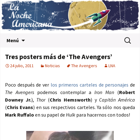
Saltar al contenido
Buscar:
Menú
Tres posters más de ‘The Avengers’
24 julio, 2011
Noticias
The Avengers
LNA
Poco después de ver
los primeros carteles de personajes
de
The Avengers
podemos contemplar a
Iron Man
(
Robert
Downey Jr.
),
Thor
(
Chris Hemsworth
) y
Capitán América
(
Chris Evans
) en sus respectivos carteles. Ya sólo nos queda
Mark Ruffalo
en su papel de
Hulk
para hacernos con todos!