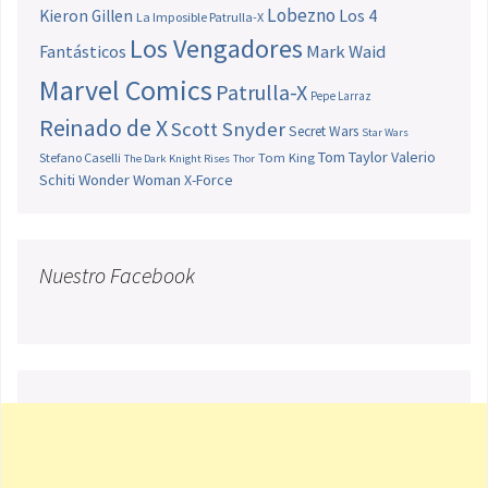
Lobezno
Los 4
Kieron Gillen
La Imposible Patrulla-X
Los Vengadores
Fantásticos
Mark Waid
Marvel Comics
Patrulla-X
Pepe Larraz
Reinado de X
Scott Snyder
Secret Wars
Star Wars
Tom Taylor
Valerio
Stefano Caselli
Tom King
The Dark Knight Rises
Thor
Schiti
Wonder Woman
X-Force
Nuestro Facebook