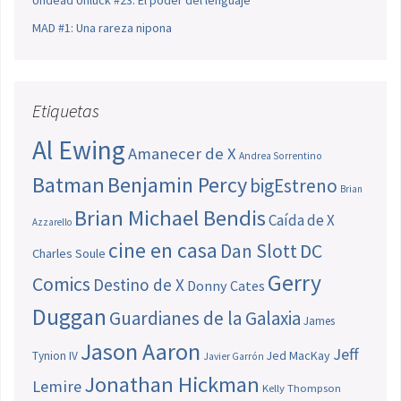
Undead Unluck #23: El poder del lenguaje
MAD #1: Una rareza nipona
Etiquetas
Al Ewing
Amanecer de X
Andrea Sorrentino
Batman
Benjamin Percy
bigEstreno
Brian
Brian Michael Bendis
Caída de X
Azzarello
cine en casa
Dan Slott
DC
Charles Soule
Gerry
Comics
Destino de X
Donny Cates
Duggan
Guardianes de la Galaxia
James
Jason Aaron
Jeff
Jed MacKay
Tynion IV
Javier Garrón
Jonathan Hickman
Lemire
Kelly Thompson