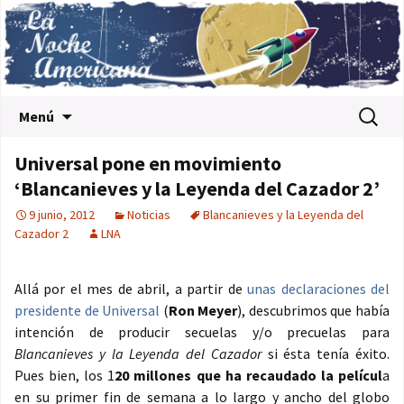
Saltar al contenido
Buscar:
Menú
Universal pone en movimiento
‘Blancanieves y la Leyenda del Cazador 2’
9 junio, 2012
Noticias
Blancanieves y la Leyenda del
Cazador 2
LNA
Allá por el mes de abril, a partir de
unas declaraciones del
presidente de Universal
(
Ron Meyer
), descubrimos que había
intención de producir secuelas y/o precuelas para
Blancanieves y la Leyenda del Cazador
si ésta tenía éxito.
Pues bien, los 1
20 millones que ha recaudado la películ
a
en su primer fin de semana a lo largo y ancho del globo