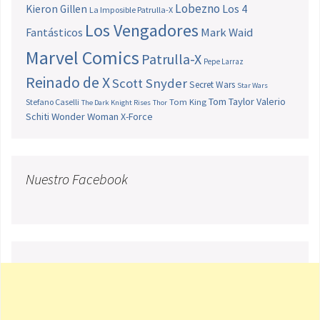
Lobezno
Los 4
Kieron Gillen
La Imposible Patrulla-X
Los Vengadores
Fantásticos
Mark Waid
Marvel Comics
Patrulla-X
Pepe Larraz
Reinado de X
Scott Snyder
Secret Wars
Star Wars
Tom Taylor
Valerio
Stefano Caselli
Tom King
The Dark Knight Rises
Thor
Schiti
Wonder Woman
X-Force
Nuestro Facebook