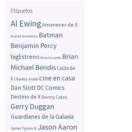
Etiquetas
Al Ewing
Amanecer de X
Batman
Andrea Sorrentino
Benjamin Percy
Brian
bigEstreno
Brian Azzarello
Michael Bendis
Caída de
cine en casa
X
Charles Soule
Dan Slott
DC Comics
Destino de X
Donny Cates
Gerry Duggan
Guardianes de la Galaxia
Jason Aaron
James Tynion IV