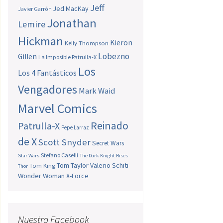
Jeff
Jed MacKay
Javier Garrón
Jonathan
Lemire
Hickman
Kieron
Kelly Thompson
Lobezno
Gillen
La Imposible Patrulla-X
Los
Los 4 Fantásticos
Vengadores
Mark Waid
Marvel Comics
Reinado
Patrulla-X
Pepe Larraz
de X
Scott Snyder
Secret Wars
Stefano Caselli
Star Wars
The Dark Knight Rises
Tom Taylor
Valerio Schiti
Tom King
Thor
Wonder Woman
X-Force
Nuestro Facebook