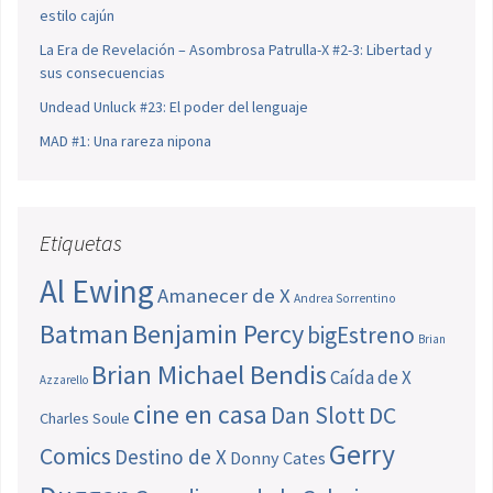
estilo cajún
La Era de Revelación – Asombrosa Patrulla-X #2-3: Libertad y
sus consecuencias
Undead Unluck #23: El poder del lenguaje
MAD #1: Una rareza nipona
Etiquetas
Al Ewing
Amanecer de X
Andrea Sorrentino
Batman
Benjamin Percy
bigEstreno
Brian
Brian Michael Bendis
Caída de X
Azzarello
cine en casa
Dan Slott
DC
Charles Soule
Gerry
Comics
Destino de X
Donny Cates