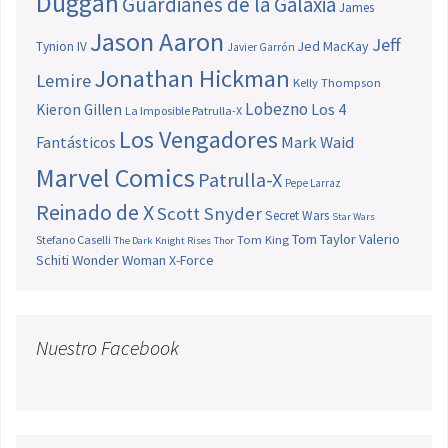
Duggan
Guardianes de la Galaxia
James
Jason Aaron
Jeff
Jed MacKay
Tynion IV
Javier Garrón
Jonathan Hickman
Lemire
Kelly Thompson
Lobezno
Los 4
Kieron Gillen
La Imposible Patrulla-X
Los Vengadores
Fantásticos
Mark Waid
Marvel Comics
Patrulla-X
Pepe Larraz
Reinado de X
Scott Snyder
Secret Wars
Star Wars
Tom Taylor
Valerio
Stefano Caselli
Tom King
The Dark Knight Rises
Thor
Schiti
Wonder Woman
X-Force
Nuestro Facebook