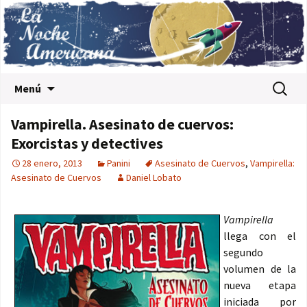
Saltar al contenido
Buscar:
Menú
Vampirella. Asesinato de cuervos:
Exorcistas y detectives
28 enero, 2013
Panini
Asesinato de Cuervos
,
Vampirella:
Asesinato de Cuervos
Daniel Lobato
Vampirella
llega con el
segundo
volumen de la
nueva etapa
iniciada por