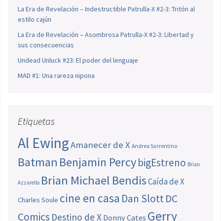
La Era de Revelación – Indestructible Patrulla-X #2-3: Tritón al
estilo cajún
La Era de Revelación – Asombrosa Patrulla-X #2-3: Libertad y
sus consecuencias
Undead Unluck #23: El poder del lenguaje
MAD #1: Una rareza nipona
Etiquetas
Al Ewing
Amanecer de X
Andrea Sorrentino
Batman
Benjamin Percy
bigEstreno
Brian
Brian Michael Bendis
Caída de X
Azzarello
cine en casa
Dan Slott
DC
Charles Soule
Gerry
Comics
Destino de X
Donny Cates