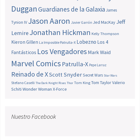
Duggan
Guardianes de la Galaxia
James
Jason Aaron
Jeff
Jed MacKay
Tynion IV
Javier Garrón
Jonathan Hickman
Lemire
Kelly Thompson
Lobezno
Los 4
Kieron Gillen
La Imposible Patrulla-X
Los Vengadores
Fantásticos
Mark Waid
Marvel Comics
Patrulla-X
Pepe Larraz
Reinado de X
Scott Snyder
Secret Wars
Star Wars
Tom Taylor
Valerio
Stefano Caselli
Tom King
The Dark Knight Rises
Thor
Schiti
Wonder Woman
X-Force
Nuestro Facebook