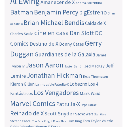
Al Ewing
Amanecer de X
Andrea Sorrentino
Batman
Benjamin Percy
bigEstreno
Brian
Brian Michael Bendis
Caída de X
Azzarello
cine en casa
Dan Slott
DC
Charles Soule
Gerry
Comics
Destino de X
Donny Cates
Duggan
Guardianes de la Galaxia
James
Jason Aaron
Jeff
Jed MacKay
Tynion IV
Javier Garrón
Jonathan Hickman
Lemire
Kelly Thompson
Lobezno
Los 4
Kieron Gillen
La Imposible Patrulla-X
Los Vengadores
Fantásticos
Mark Waid
Marvel Comics
Patrulla-X
Pepe Larraz
Reinado de X
Scott Snyder
Secret Wars
Star Wars
Tom Taylor
Valerio
Stefano Caselli
Tom King
The Dark Knight Rises
Thor
Schiti
Wonder Woman
X-Force