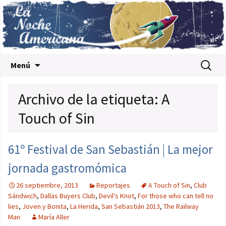
Saltar al contenido
Buscar:
Menú
Archivo de la etiqueta: A
Touch of Sin
61º Festival de San Sebastián | La mejor
jornada gastromómica
26 septiembre, 2013
Reportajes
A Touch of Sin
,
Club
Sándwich
,
Dallas Buyers Club
,
Devil's Knot
,
For those who can tell no
lies
,
Joven y Bonita
,
La Herida
,
San Sebastián 2013
,
The Railway
Man
María Aller