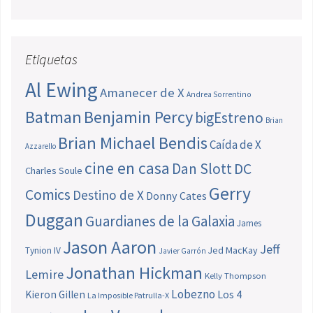
Etiquetas
Al Ewing
Amanecer de X
Andrea Sorrentino
Batman
Benjamin Percy
bigEstreno
Brian
Brian Michael Bendis
Caída de X
Azzarello
cine en casa
Dan Slott
DC
Charles Soule
Gerry
Comics
Destino de X
Donny Cates
Duggan
Guardianes de la Galaxia
James
Jason Aaron
Jeff
Jed MacKay
Tynion IV
Javier Garrón
Jonathan Hickman
Lemire
Kelly Thompson
Lobezno
Los 4
Kieron Gillen
La Imposible Patrulla-X