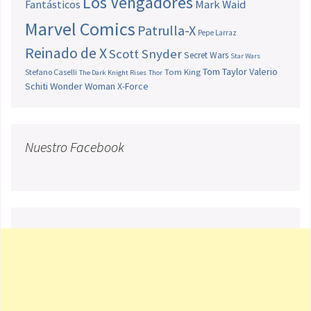
Los Vengadores
Fantásticos
Mark Waid
Marvel Comics
Patrulla-X
Pepe Larraz
Reinado de X
Scott Snyder
Secret Wars
Star Wars
Tom Taylor
Valerio
Stefano Caselli
Tom King
The Dark Knight Rises
Thor
Schiti
Wonder Woman
X-Force
Nuestro Facebook