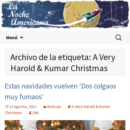
Saltar al contenido
Buscar:
Menú
Archivo de la etiqueta: A Very
Harold & Kumar Christmas
Estas navidades vuelven ‘Dos colgaos
muy fumaos’
13 agosto, 2011
Noticias
A Very Harold & Kumar
Christmas
LNA