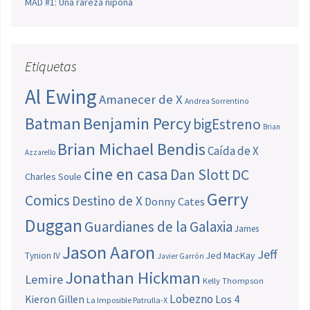
MAD #1: Una rareza nipona
Etiquetas
Al Ewing
Amanecer de X
Andrea Sorrentino
Batman
Benjamin Percy
bigEstreno
Brian
Brian Michael Bendis
Caída de X
Azzarello
cine en casa
Dan Slott
DC
Charles Soule
Gerry
Comics
Destino de X
Donny Cates
Duggan
Guardianes de la Galaxia
James
Jason Aaron
Jeff
Jed MacKay
Tynion IV
Javier Garrón
Jonathan Hickman
Lemire
Kelly Thompson
Lobezno
Los 4
Kieron Gillen
La Imposible Patrulla-X