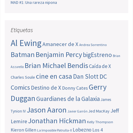
MAD #1: Una rareza nipona
Etiquetas
Al Ewing
Amanecer de X
Andrea Sorrentino
Batman
Benjamin Percy
bigEstreno
Brian
Brian Michael Bendis
Caída de X
Azzarello
cine en casa
Dan Slott
DC
Charles Soule
Gerry
Comics
Destino de X
Donny Cates
Duggan
Guardianes de la Galaxia
James
Jason Aaron
Jeff
Jed MacKay
Tynion IV
Javier Garrón
Jonathan Hickman
Lemire
Kelly Thompson
Lobezno
Los 4
Kieron Gillen
La Imposible Patrulla-X