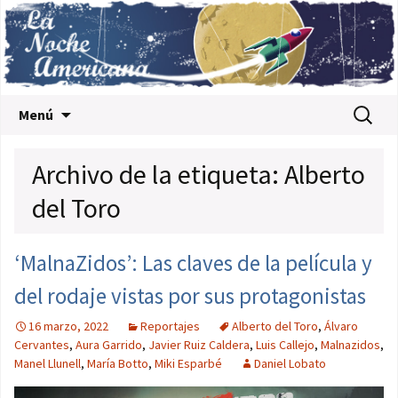
Saltar al contenido
Buscar:
Menú
Archivo de la etiqueta: Alberto
del Toro
‘MalnaZidos’: Las claves de la película y
del rodaje vistas por sus protagonistas
16 marzo, 2022
Reportajes
Alberto del Toro
,
Álvaro
Cervantes
,
Aura Garrido
,
Javier Ruiz Caldera
,
Luis Callejo
,
Malnazidos
,
Manel Llunell
,
María Botto
,
Miki Esparbé
Daniel Lobato