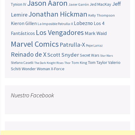
Jason Aaron
Jeff
Jed MacKay
Tynion IV
Javier Garrón
Jonathan Hickman
Lemire
Kelly Thompson
Lobezno
Los 4
Kieron Gillen
La Imposible Patrulla-X
Los Vengadores
Fantásticos
Mark Waid
Marvel Comics
Patrulla-X
Pepe Larraz
Reinado de X
Scott Snyder
Secret Wars
Star Wars
Tom Taylor
Valerio
Stefano Caselli
Tom King
The Dark Knight Rises
Thor
Schiti
Wonder Woman
X-Force
Nuestro Facebook