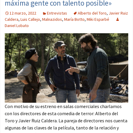
máxima gente con talento posible»
12 marzo, 2022
Entrevistas
Alberto del Toro
,
Javier Ruiz
Caldera
,
Luis Callejo
,
Malnazidos
,
María Botto
,
Miki Esparbé
Daniel Lobato
Con motivo de su estreno en salas comerciales charlamos
con los directores de esta comedia de terror: Alberto del
Toro y Javier Ruiz Caldera. La pareja de directores nos cuenta
algunas de las claves de la película, tanto de la relación y