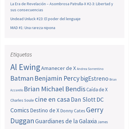
La Era de Revelación – Asombrosa Patrulla-X #2-3: Libertad y
sus consecuencias
Undead Unluck #23: El poder del lenguaje
MAD #1: Una rareza nipona
Etiquetas
Al Ewing
Amanecer de X
Andrea Sorrentino
Batman
Benjamin Percy
bigEstreno
Brian
Brian Michael Bendis
Caída de X
Azzarello
cine en casa
Dan Slott
DC
Charles Soule
Gerry
Comics
Destino de X
Donny Cates
Duggan
Guardianes de la Galaxia
James