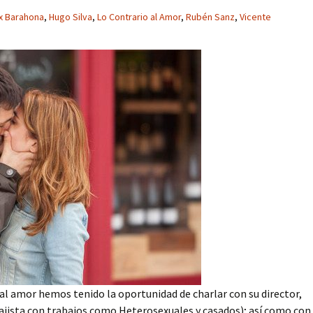
x Barahona
,
Hugo Silva
,
Lo Contrario al Amor
,
Rubén Sanz
,
Vicente
al amor hemos tenido la oportunidad de charlar con su director,
jista con trabajos como Heterosexuales y casados); así como con