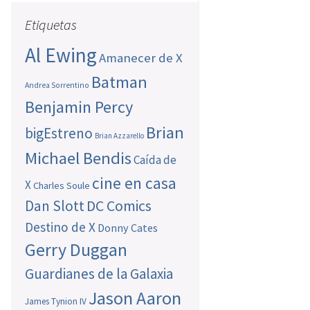
Etiquetas
Al Ewing
Amanecer de X
Batman
Andrea Sorrentino
Benjamin Percy
Brian
bigEstreno
Brian Azzarello
Michael Bendis
Caída de
cine en casa
X
Charles Soule
Dan Slott
DC Comics
Destino de X
Donny Cates
Gerry Duggan
Guardianes de la Galaxia
Jason Aaron
James Tynion IV