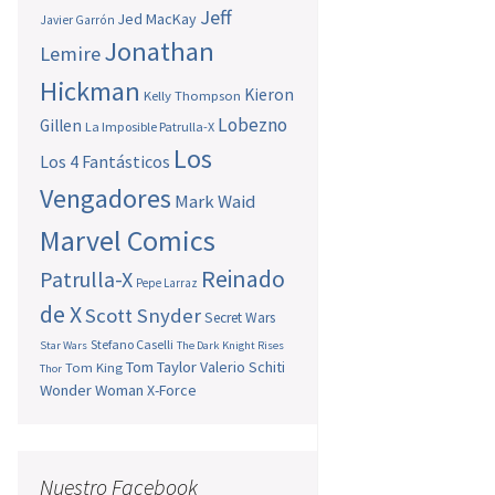
Jeff
Jed MacKay
Javier Garrón
Jonathan
Lemire
Hickman
Kieron
Kelly Thompson
Lobezno
Gillen
La Imposible Patrulla-X
Los
Los 4 Fantásticos
Vengadores
Mark Waid
Marvel Comics
Reinado
Patrulla-X
Pepe Larraz
de X
Scott Snyder
Secret Wars
Stefano Caselli
Star Wars
The Dark Knight Rises
Tom Taylor
Valerio Schiti
Tom King
Thor
Wonder Woman
X-Force
Nuestro Facebook