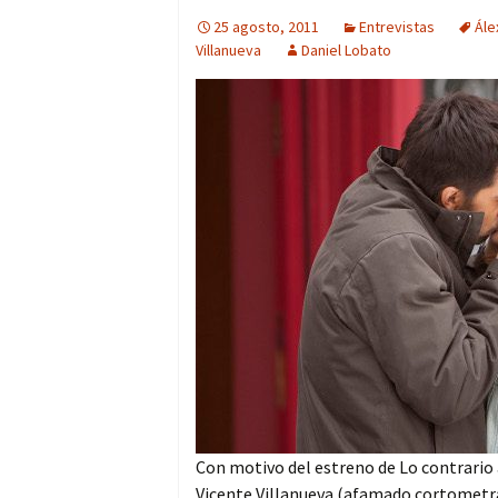
25 agosto, 2011
Entrevistas
Ále
Villanueva
Daniel Lobato
Con motivo del estreno de Lo contrario 
Vicente Villanueva (afamado cortometra