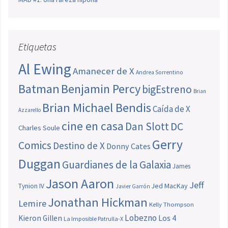
Etiquetas
Al Ewing
Amanecer de X
Andrea Sorrentino
Batman
Benjamin Percy
bigEstreno
Brian
Brian Michael Bendis
Caída de X
Azzarello
cine en casa
Dan Slott
DC
Charles Soule
Gerry
Comics
Destino de X
Donny Cates
Duggan
Guardianes de la Galaxia
James
Jason Aaron
Jeff
Jed MacKay
Tynion IV
Javier Garrón
Jonathan Hickman
Lemire
Kelly Thompson
Lobezno
Los 4
Kieron Gillen
La Imposible Patrulla-X