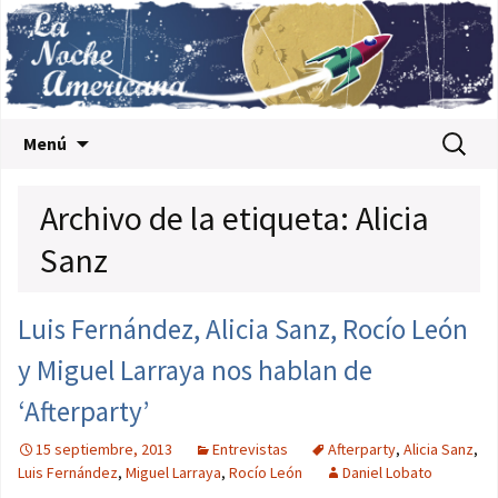
Saltar al contenido
Buscar:
Menú
Archivo de la etiqueta: Alicia
Sanz
Luis Fernández, Alicia Sanz, Rocío León
y Miguel Larraya nos hablan de
‘Afterparty’
15 septiembre, 2013
Entrevistas
Afterparty
,
Alicia Sanz
,
Luis Fernández
,
Miguel Larraya
,
Rocío León
Daniel Lobato