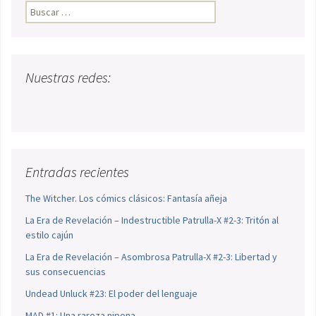
Buscar:
Nuestras redes:
Entradas recientes
The Witcher. Los cómics clásicos: Fantasía añeja
La Era de Revelación – Indestructible Patrulla-X #2-3: Tritón al
estilo cajún
La Era de Revelación – Asombrosa Patrulla-X #2-3: Libertad y
sus consecuencias
Undead Unluck #23: El poder del lenguaje
MAD #1: Una rareza nipona