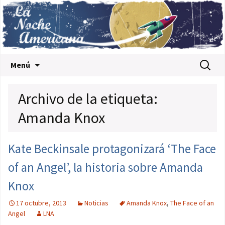
Saltar al contenido
Buscar:
Menú
Archivo de la etiqueta:
Amanda Knox
Kate Beckinsale protagonizará ‘The Face
of an Angel’, la historia sobre Amanda
Knox
17 octubre, 2013
Noticias
Amanda Knox
,
The Face of an
Angel
LNA