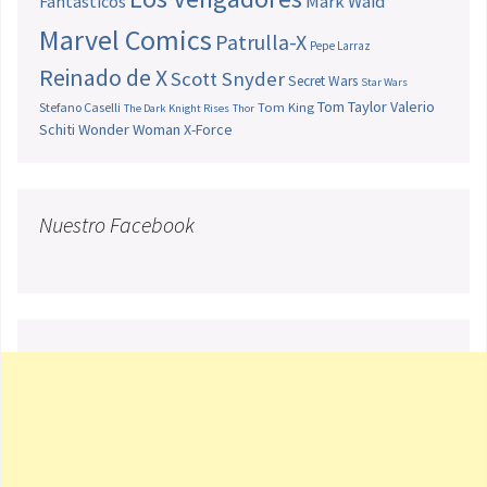
Fantásticos
Mark Waid
Marvel Comics
Patrulla-X
Pepe Larraz
Reinado de X
Scott Snyder
Secret Wars
Star Wars
Tom Taylor
Valerio
Stefano Caselli
Tom King
The Dark Knight Rises
Thor
Schiti
Wonder Woman
X-Force
Nuestro Facebook