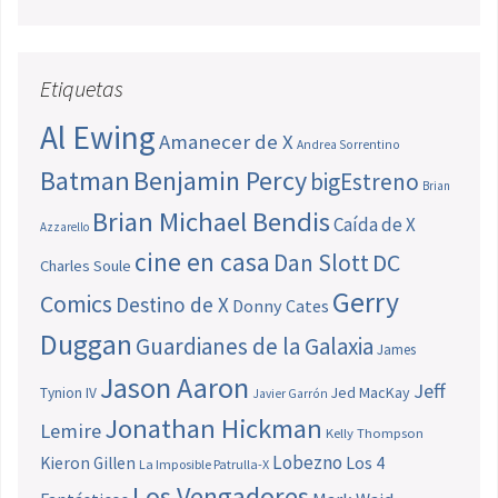
Etiquetas
Al Ewing
Amanecer de X
Andrea Sorrentino
Batman
Benjamin Percy
bigEstreno
Brian
Brian Michael Bendis
Caída de X
Azzarello
cine en casa
Dan Slott
DC
Charles Soule
Gerry
Comics
Destino de X
Donny Cates
Duggan
Guardianes de la Galaxia
James
Jason Aaron
Jeff
Jed MacKay
Tynion IV
Javier Garrón
Jonathan Hickman
Lemire
Kelly Thompson
Lobezno
Los 4
Kieron Gillen
La Imposible Patrulla-X
Los Vengadores