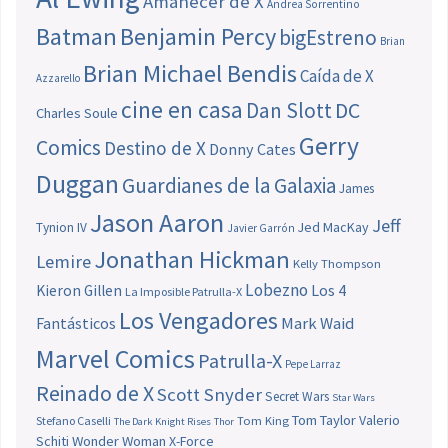
Amanecer de X
Andrea Sorrentino
Batman
Benjamin Percy
bigEstreno
Brian
Brian Michael Bendis
Caída de X
Azzarello
cine en casa
Dan Slott
DC
Charles Soule
Gerry
Comics
Destino de X
Donny Cates
Duggan
Guardianes de la Galaxia
James
Jason Aaron
Jeff
Jed MacKay
Tynion IV
Javier Garrón
Jonathan Hickman
Lemire
Kelly Thompson
Lobezno
Los 4
Kieron Gillen
La Imposible Patrulla-X
Los Vengadores
Fantásticos
Mark Waid
Marvel Comics
Patrulla-X
Pepe Larraz
Reinado de X
Scott Snyder
Secret Wars
Star Wars
Tom Taylor
Valerio
Stefano Caselli
Tom King
The Dark Knight Rises
Thor
Schiti
Wonder Woman
X-Force