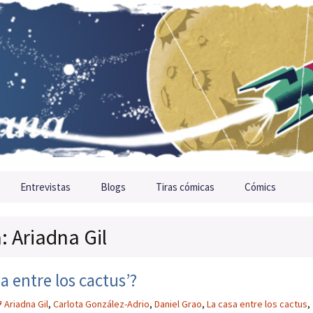
Entrevistas
Blogs
Tiras cómicas
Cómics
: Ariadna Gil
a entre los cactus’?
Ariadna Gil
,
Carlota González-Adrio
,
Daniel Grao
,
La casa entre los cactus
,