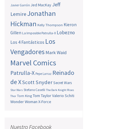
Jeff
Jed MacKay
Javier Garrón
Jonathan
Lemire
Hickman
Kieron
Kelly Thompson
Lobezno
Gillen
La Imposible Patrulla-X
Los
Los 4 Fantásticos
Vengadores
Mark Waid
Marvel Comics
Reinado
Patrulla-X
Pepe Larraz
de X
Scott Snyder
Secret Wars
Stefano Caselli
Star Wars
The Dark Knight Rises
Tom Taylor
Valerio Schiti
Tom King
Thor
Wonder Woman
X-Force
Nuestro Facebook