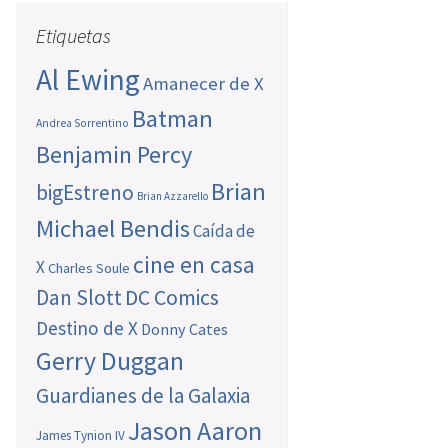
Etiquetas
Al Ewing
Amanecer de X
Batman
Andrea Sorrentino
Benjamin Percy
Brian
bigEstreno
Brian Azzarello
Michael Bendis
Caída de
cine en casa
X
Charles Soule
Dan Slott
DC Comics
Destino de X
Donny Cates
Gerry Duggan
Guardianes de la Galaxia
Jason Aaron
James Tynion IV