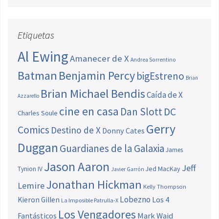
Etiquetas
Al Ewing
Amanecer de X
Andrea Sorrentino
Batman
Benjamin Percy
bigEstreno
Brian
Brian Michael Bendis
Caída de X
Azzarello
cine en casa
Dan Slott
DC
Charles Soule
Gerry
Comics
Destino de X
Donny Cates
Duggan
Guardianes de la Galaxia
James
Jason Aaron
Jeff
Jed MacKay
Tynion IV
Javier Garrón
Jonathan Hickman
Lemire
Kelly Thompson
Lobezno
Los 4
Kieron Gillen
La Imposible Patrulla-X
Los Vengadores
Fantásticos
Mark Waid