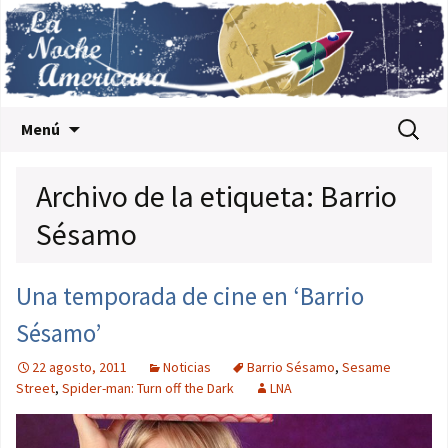
Saltar al contenido
Buscar:
Menú
Archivo de la etiqueta: Barrio
Sésamo
Una temporada de cine en ‘Barrio
Sésamo’
22 agosto, 2011
Noticias
Barrio Sésamo
,
Sesame
Street
,
Spider-man: Turn off the Dark
LNA